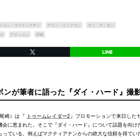
ジョン・マクティアナン
アラン・リックマン
ヤン・デ・ボン
ス
アクション
洋画
ボンが筆者に語った『ダイ・ハード』撮
（尾崎）は『
トゥームレイダー2
』プロモーションで来日した
機会に恵まれた。そこで『ダイ・ハード』について話題を向け
らっている。例えばマクティアナンからの絶大な信頼を得てい