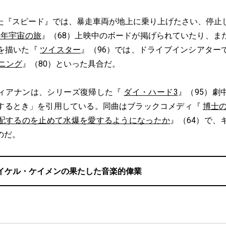
『スピード』では、暴走車両が地上に乗り上げたさい、停止
01年宇宙の旅
』（68）上映中のボードが掲げられていたり、ま
を描いた『
ツイスター
』（96）では、ドライブインシアター
ニング
』（80）といった具合だ。
ィアナンは、シリーズ復帰した『
ダイ・ハード3
』（95）劇
するとき」を引用している。同曲はブラックコメディ『
博士の
配するのを止めて水爆を愛するようになったか
』（64）で、
のだ。
イケル・ケイメンの果たした音楽的偉業