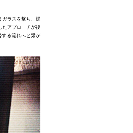
うガラスを撃ち、裸
したアプローチが後
督する流れへと繋が