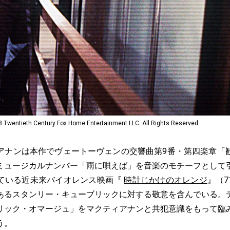
ieth Century Fox Home Entertainment LLC. All Rights Reserved.
ナンは本作でヴェートーヴェンの交響曲第9番・第四楽章「
ミュージカルナンバー「雨に唄えば」を音楽のモチーフとして
ている近未来バイオレンス映画『
時計じかけのオレンジ
』（
あるスタンリー・キューブリックに対する敬意を含んでいる。
リック・オマージュ」をマクティアナンと共犯意識をもって臨
う。