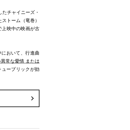
したチャイニーズ・
たストーム（竜巻）
で上映中の映画が古
中において、行進曲
異常な愛情 または
キューブリックが効