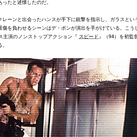
あったと述懐したのだ。
レーンと出会ったハンスが手下に銃撃を指示し、ガラスとい
重傷を負わせるシーンはデ・ボンが演出を手がけている。こう
ス主演のノンストップアクション『
スピード
』（94）を初監
る。