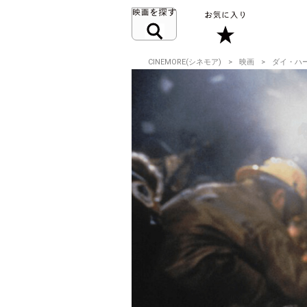
CINEMORE(シネモア)
映画
ダイ・ハ