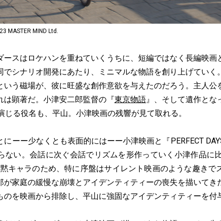
3 MASTER MIND Ltd.
ースはロケハンを重ねていくうちに、短編ではなく長編映画
同でシナリオ開発にあたり、ミニマルな物語を創り上げていく
という磁場が、彼に旺盛な創作意欲を与えたのだろう。主人公
れは顕著だ。小津安二郎監督の『
東京物語
』、そして遺作とな
が演じる役名も、平山。小津映画の残響が見て取れる。
ーー少なくとも表面的にはーー小津映画と『PERFECT DA
らない。会話に次ぐ会話でリズムを形作っていく小津作品に比べて
は寡黙キャラのため、特に序盤はサイレント映画のような趣きで
郎が家庭の緩慢な崩壊とアイデンティティーの喪失を描いてき
ものを映画から排除し、平山に強固なアイデンティティーを付