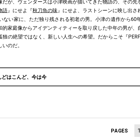
だが、ヴェンダースは小津映画が描いてきた物語の、その先
物語
』にせよ『
秋刀魚の味
』にせよ、ラストシーンに映し出さ
いない家に、ただ独り残される初老の男。小津の遺作から60
和的家庭像からアイデンティティーを取り戻した中年の男が、
独の絶望ではなく、新しい人生への希望。だからこそ『PERFEC
しいのだ。
んどはこんど、今は今
PAGES