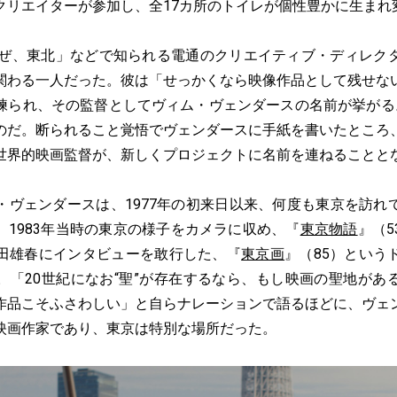
クリエイターが参加し、全17カ所のトイレが個性豊かに生まれ
ぜ、東北」などで知られる電通のクリエイティブ・ディレク
関わる一人だった。彼は「せっかくなら映像作品として残せな
練られ、その監督としてヴィム・ヴェンダースの名前が挙がる
のだ。断られること覚悟でヴェンダースに手紙を書いたところ
世界的映画監督が、新しくプロジェクトに名前を連ねることと
ヴェンダースは、1977年の初来日以来、何度も東京を訪れ
、1983年当時の東京の様子をカメラに収め、『
東京物語
』（
田雄春にインタビューを敢行した、『
東京画
』（85）という
。「20世紀になお“聖”が存在するなら、もし映画の聖地があ
作品こそふさわしい」と自らナレーションで語るほどに、ヴェ
映画作家であり、東京は特別な場所だった。