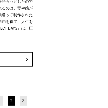
を語ろうとしたので
れるのは、妻や娘が
年経って制作された
自由を得て、人生を
T DAYS』は、圧
1
2
3