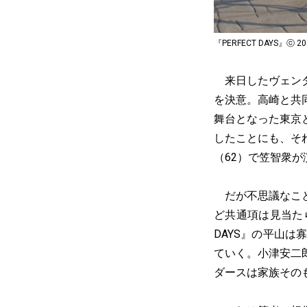
『PERFECT DAYS』ⓒ 202
来日したヴェンダ
を決意。高崎と共
舞台となった東京
したことにも、そ
（62）で笠智衆
だが不思議なことに
ど共通項は見当た
DAYS』の平山
ていく。小津安二
ダースは家族その