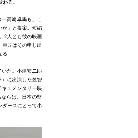
変わる。
ター高崎卓馬も、こ
いか」と提案。短編
。2人とも彼の映画
、巨匠はその申し出
なる。
ていた。小津安二郎
53）に出演した笠智
ドキュメンタリー映
るならば、日本の監
ンダースにとって小