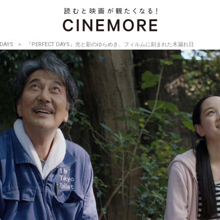
 DAYS
『PERFECT DAYS』光と影のゆらめき、フィルムに刻まれた木漏れ日