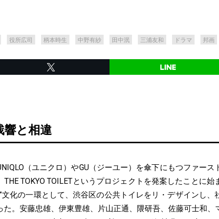
役所広司
柄本時生
中野有紗
田中泯
三浦友和
ドラマ
邦画
残響と相違
NIQLO（ユニクロ）やGU（ジーユー）を傘下にもつファース
THE TOKYO TOILETというプロジェクトを発案したことに
し”文化の一環として、渋谷区の公共トイレをリ・デザインし、
った。安藤忠雄、伊東豊雄、片山正通、隈研吾、佐藤可士和、