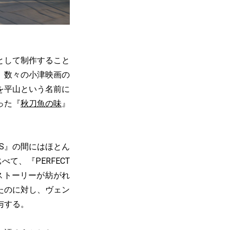
として制作すること
。数々の小津映画の
を平山という名前に
った『
秋刀魚の味
』
YS』の間にはほとん
、『PERFECT
ストーリーが紡がれ
たのに対し、ヴェン
与する。