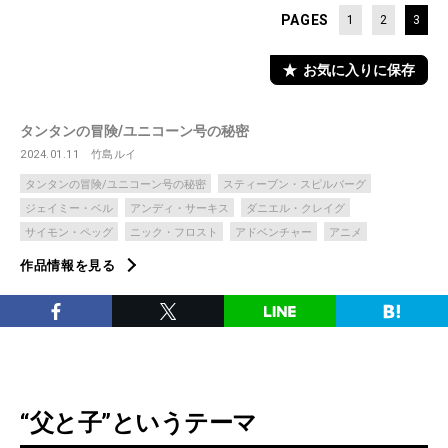
PAGES
1
2
3
お気に入りに保存
タンタンの冒険/ユニコーン号の秘密
2024.01.11
竹島ルイ
タンタンの冒険/ユニコーン号の秘密
スティーブン・スピルバーグ
ジェイミー・ベル
アンディ・サーキス
ダニエル・クレイグ
サイモン・ペッグ
ニック・フロスト
アドベンチャー
アニメ
作品情報を見る
“父と子”というテーマ