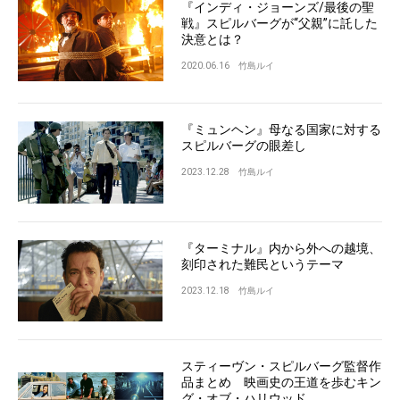
『インディ・ジョーンズ/最後の聖
戦』スピルバーグが“父親”に託した
決意とは？
2020.06.16
竹島ルイ
『ミュンヘン』母なる国家に対する
スピルバーグの眼差し
2023.12.28
竹島ルイ
『ターミナル』内から外への越境、
刻印された難民というテーマ
2023.12.18
竹島ルイ
スティーヴン・スピルバーグ監督作
品まとめ 映画史の王道を歩むキン
グ・オブ・ハリウッド