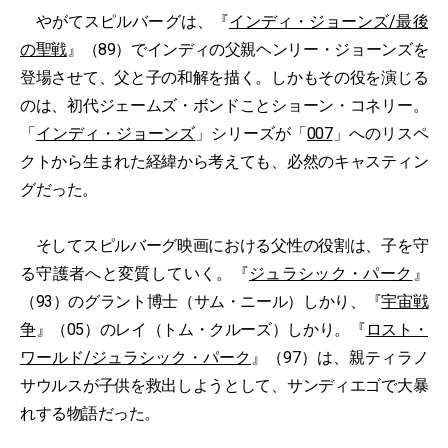
やがてスピルバーグは、『
インディ・ジョーンズ/最後
の聖戦
』（89）でインディの父親ヘンリー・ジョーンズを
登場させて、父と子の和解を描く。しかもその役を演じる
のは、初代ジェームズ・ボンドことショーン・コネリー。
「
インディ・ジョーンズ
」シリーズが「
007
」へのリスペ
クトから生まれた経緯から考えても、必然のキャスティン
グだった。
そしてスピルバーグ映画における父性の役割は、子を守
る守護者へと変質していく。『
ジュラシック・パーク
』
（93）のグラント博士（サム・ニール）しかり、『
宇宙戦
争
』（05）のレイ（トム・クルーズ）しかり。『
ロスト・
ワールド/ジュラシック・パーク
』（97）は、親ティラノ
サウルスが子供を救出しようとして、サンディエゴで大暴
れする物語だった。