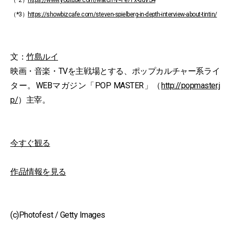
（*2）
https://www.youtube.com/watch?v=Fe7Px-ddVS4
（*3）
https://showbizcafe.com/steven-spielberg-in-depth-interview-about-tintin/
文：
竹島ルイ
映画・音楽・TVを主戦場とする、ポップカルチャー系ライ
ター。WEBマガジン「POP MASTER」（
http://popmaster.j
p/
）主宰。
今すぐ観る
作品情報を見る
(c)Photofest / Getty Images