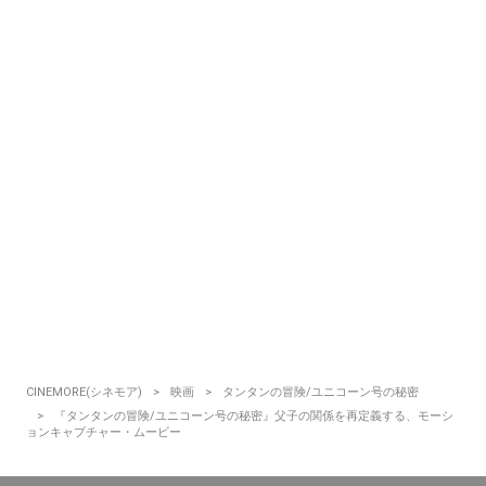
CINEMORE(シネモア)
映画
タンタンの冒険/ユニコーン号の秘密
『タンタンの冒険/ユニコーン号の秘密』父子の関係を再定義する、モーシ
ョンキャプチャー・ムービー