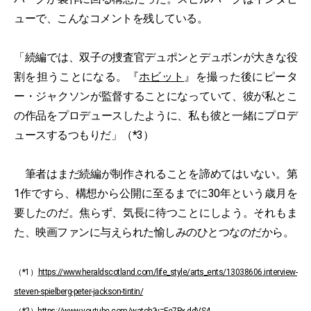
ューで、こんなコメントを残している。
「続編では、双子の捜査官デュポンとデュボンが大きな役
割を担うことになる。『
ホビット
』を撮った後にピータ
ー・ジャクソンが監督することになっていて、彼が私とこ
の作品をプロデュースしたように、私も彼と一緒にプロデ
ュースするつもりだ」（*3）
筆者はまだ続編が制作されることを諦めてはいない。第
1作ですら、構想から公開に至るまでに30年という歳月を
要したのだ。焦らず、気長に待つことにしよう。それもま
た、映画ファンに与えられた愉しみのひとつなのだから。
（*1）
https://www.heraldscotland.com/life_style/arts_ents/13038606.interview-
steven-spielberg-peter-jackson-tintin/