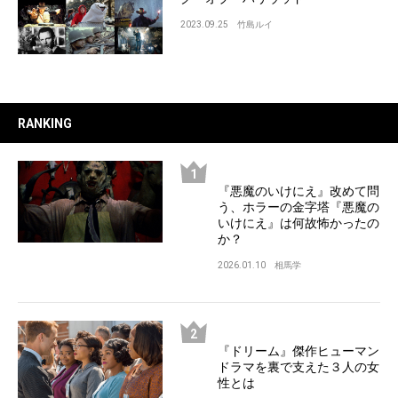
2023.09.25
竹島ルイ
RANKING
『悪魔のいけにえ』改めて問
う、ホラーの金字塔『悪魔の
いけにえ』は何故怖かったの
か？
2026.01.10
相馬学
『ドリーム』傑作ヒューマン
ドラマを裏で支えた３人の女
性とは