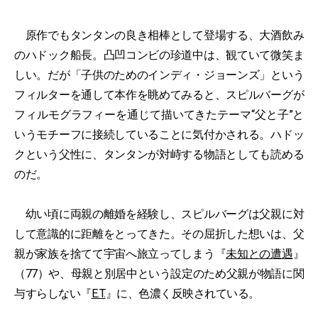
原作でもタンタンの良き相棒として登場する、大酒飲み
のハドック船長。凸凹コンビの珍道中は、観ていて微笑ま
しい。だが「子供のためのインディ・ジョーンズ」という
フィルターを通して本作を眺めてみると、スピルバーグが
フィルモグラフィーを通じて描いてきたテーマ“父と子”と
いうモチーフに接続していることに気付かされる。ハドッ
クという父性に、タンタンが対峙する物語としても読める
のだ。
幼い頃に両親の離婚を経験し、スピルバーグは父親に対
して意識的に距離をとってきた。その屈折した想いは、父
親が家族を捨てて宇宙へ旅立ってしまう『
未知との遭遇
』
（77）や、母親と別居中という設定のため父親が物語に関
与すらしない『
E.T.
』に、色濃く反映されている。