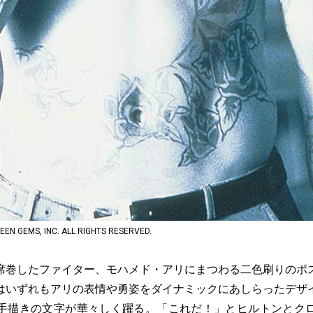
GEMS, INC. ALL RIGHTS RESERVED.
巻したファイター、モハメド・アリにまつわる二色刷りのポ
はいずれもアリの表情や勇姿をダイナミックにあしらったデザ
手描きの文字が華々しく躍る。「これだ！」とヒルトンとク