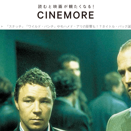
『スナッチ』『ワイルド・バンチ』やモハメド・アリの影響も！？タイトル・バック誕