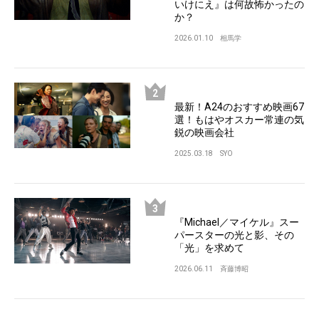
いけにえ』は何故怖かったの
か？
2026.01.10
相馬学
最新！A24のおすすめ映画67
選！もはやオスカー常連の気
鋭の映画会社
2025.03.18
SYO
『Michael／マイケル』スー
パースターの光と影、その
「光」を求めて
2026.06.11
斉藤博昭