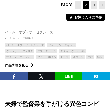
PAGES
1
2
3
4
お気に入りに保存
バトル・オブ・ザ・セクシーズ
2018.07.13
牛津厚信
バトル・オブ・ザ・セクシーズ
ジョナサン・デイトン
ヴァレリー・ファリス
エマ・ストーン
スティーヴ・カレル
サイモン・ボーフォイ
ダニー・ボイル
ドラマ
スポーツ
実話
洋画
作品情報を見る
夫婦で監督業を手がける異色コンビ