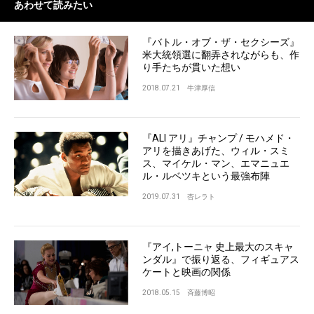
あわせて読みたい
『バトル・オブ・ザ・セクシーズ』
米大統領選に翻弄されながらも、作
り手たちが貫いた想い
2018.07.21
牛津厚信
『ALI アリ』チャンプ / モハメド・
アリを描きあげた、ウィル・スミ
ス、マイケル・マン、エマニュエ
ル・ルベツキという最強布陣
2019.07.31
杏レラト
『アイ,トーニャ 史上最大のスキャ
ンダル』で振り返る、フィギュアス
ケートと映画の関係
2018.05.15
斉藤博昭