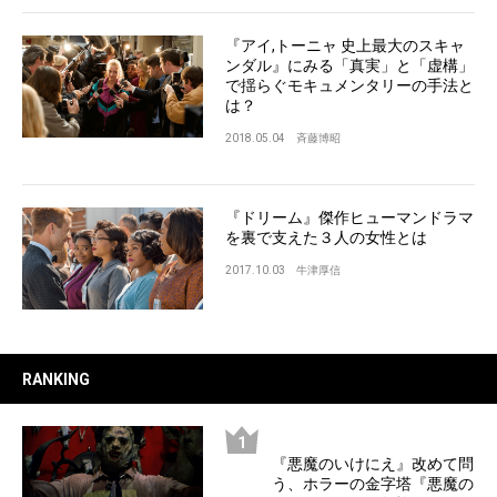
『アイ,トーニャ 史上最大のスキャ
ンダル』にみる「真実」と「虚構」
で揺らぐモキュメンタリーの手法と
は？
2018.05.04
斉藤博昭
『ドリーム』傑作ヒューマンドラマ
を裏で支えた３人の女性とは
2017.10.03
牛津厚信
RANKING
『悪魔のいけにえ』改めて問
う、ホラーの金字塔『悪魔の