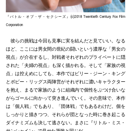
『バトル・オブ・ザ・セクシーズ』(c)2018 Twentieth Century Fox Film
Corporation
彼らの挑戦は今回も見事に実を結んだと見ていい。なる
ほど、ここには男女間の世紀の闘いという濃厚な「男女の
視点」が介在するし、対戦者それぞれのプライベートに隠
された「夫婦の視点」も深く描かれる。そして「家族の視
点」は控えめにしても、本作ではビリー・ジーン・キング
とボビー・リッグス両陣営がそれぞれに濃いキャラクター
を抱え、まるで家族のように組織内で個性をぶつけ合いな
がらゴールに向かって突き進んでいく。その意味で、本作
は「個人戦」でもあり、「団体戦」でもあるわけだ。個を
しっかりと描きつつ、それらが団となった時に巻き起こる
ダイナミズムも決して逃さない。まさに『リトル・ミス・
サンシャイン』で見せた筆致と同じだ。