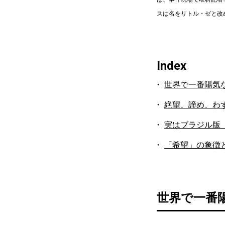
スは名をリトル・ゼと改
Index
世界で一番陽気
絶望、諦め、わ
実はブラジル版
「希望」の象徴
世界で一番