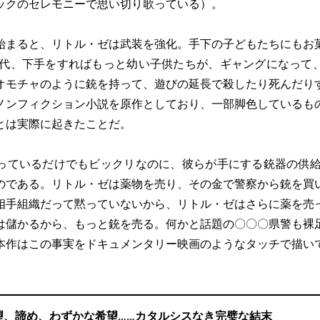
ックのセレモニーで思い切り歌っている）。
まると、リトル・ゼは武装を強化。手下の子どもたちにもお
20代、下手をすればもっと幼い子供たちが、ギャングになって
オモチャのように銃を持って、遊びの延長で殺したり死んだり
ノンフィクション小説を原作としており、一部脚色しているも
とは実際に起きたことだ。
ているだけでもビックリなのに、彼らが手にする銃器の供給
のである。リトル・ゼは薬物を売り、その金で警察から銃を買
相手組織だって黙っていないから、リトル・ゼはさらに薬を売
は儲かるから、もっと銃を売る。何かと話題の〇〇〇県警も裸
本作はこの事実をドキュメンタリー映画のようなタッチで描い
望、諦め、わずかな希望……カタルシスなき完璧な結末