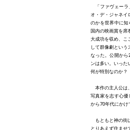
「ファヴェーラ」
オ・デ・ジャネイ
のかを世界中に知
国内の映画賞を席
大成功を収め、こ
して群像劇という
なった。公開から
ンは多い。いった
何が特別なのか？
本作の主人公は、
写真家を志す心優
から70年代にか
もともと神の街は
とりあえず住ませ