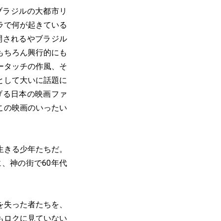
ブラジルの大都市リ
ラで何が起きている
開されるやブラジル
もちろん興行的にも
ータッチの作風、そ
として大いに話題に
げる日本の映画ファ
この映画のいったい
生きる少年たちだ。
、神の街で60年代
を失った者たちを、
もロクに見ていない