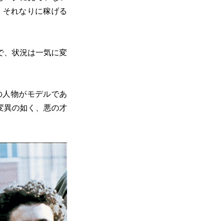
、それなりに稼げる
で、状況は一気に変
の人物がモデルであ
変異の如く、悪の才