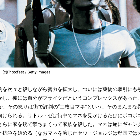
otofest / Getty Images
を次々と殺しながら勢力を拡大し、ついには薬物の取引にも
かし、彼には自分がブサイクだというコンプレックスがあった
か、その怒りは街で評判の“二枚目マネ”という、そのまんまな
向けられる。リトル・ゼは街中でマネを見かけるたびにボコボ
さらに家を銃で撃ちまくって家族を殺した。マネは遂にギャン
と抗争を始める（なおマネを演じたセウ・ジョルジは母国では