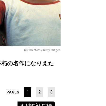
(c)Photofest / Getty Images
不朽の名作になりえた
1
2
3
PAGES
お気に入りに保存