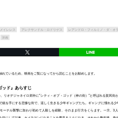
メイレレス
アレクサンドル・ロドリゲス
レアンドロ・フィルミノ・ダ・オ
洋画
触れているため、映画をご覧になってから読むことをお勧めします。
ゴッド』あらすじ
ジル、リオデジャネイロ郊外に“シティ・オブ・ゴッド（神の街）”と呼ばれる貧民街
で銃を手にする悲惨な街で、逞しく生きる少年ギャングたち。ギャングに憧れる少
モーテル襲撃に加わり初めて人殺しを経験、そのまま行方をくらます。一方、3
を目にして以来、カメラマンになることを夢見るようになる。それから数年後、身