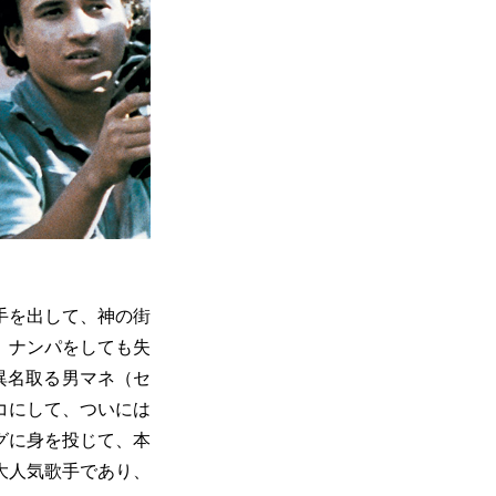
手を出して、神の街
。ナンパをしても失
異名取る男マネ（セ
コにして、ついには
グに身を投じて、本
大人気歌手であり、