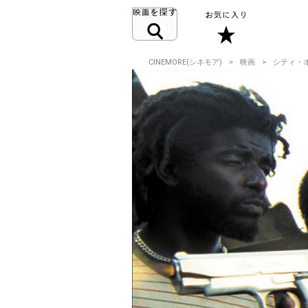
CINEMORE(シネモア)
映画
シティ・