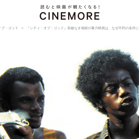
オブ・ゴッド
『シティ・オブ・ゴッド』容赦なき地獄の暴力映画は、なぜ不朽の名作に