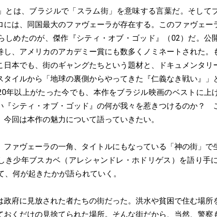
とは、ブラジルで「スラム街」を意味する言葉だ。そして
ロには、同国最大のファヴェーラが存在する。このファヴェー
らしめたのが、傑作『シティ・オブ・ゴッド』（02）だ。公
巻し、アメリカのアカデミー賞にも数多くノミネートされた。
こ日本でも、街のギャングたちという題材と、ドキュメンタリ
スタイルから「地球の裏側からやってきた『仁義なき戦い』」
20年以上がたった今でも、本作をブラジル映画のベストに上
い『シティ・オブ・ゴッド』の何が我々を惹きつけるのか？ 
 今回は本作の魅力について語っていきたい。
ファヴェーラの一角、タイトルにもなっている「神の街」で
しき少年ブスカベ（アレシャンドレ・ホドリゲス）を語り手に
けて、何が起きたかが語られていく。
政府に見放された者たちの街だった。洪水や貧困で住む場所
ておくだけの見捨てられた場所。そんな街だから、当然、警察