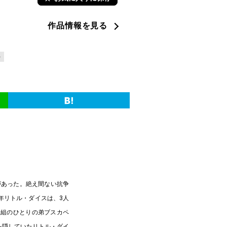
作品情報を見る
ラ
があった。絶え間ない抗争
年リトル・ダイスは、3人
人組のひとりの弟ブスカペ
を隠していたリトル・ダイ