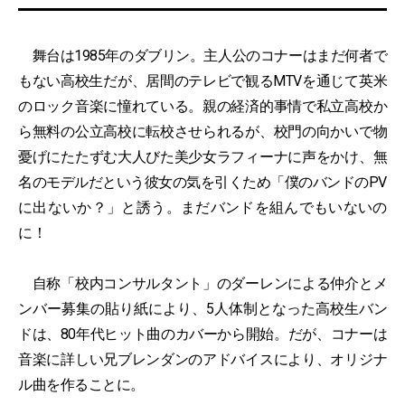
舞台は1985年のダブリン。主人公のコナーはまだ何者で
もない高校生だが、居間のテレビで観るMTVを通じて英米
のロック音楽に憧れている。親の経済的事情で私立高校か
ら無料の公立高校に転校させられるが、校門の向かいで物
憂げにたたずむ大人びた美少女ラフィーナに声をかけ、無
名のモデルだという彼女の気を引くため「僕のバンドのPV
に出ないか？」と誘う。まだバンドを組んでもいないの
に！
自称「校内コンサルタント」のダーレンによる仲介とメ
ンバー募集の貼り紙により、5人体制となった高校生バン
ドは、80年代ヒット曲のカバーから開始。だが、コナーは
音楽に詳しい兄ブレンダンのアドバイスにより、オリジナ
ル曲を作ることに。