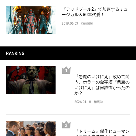
『デッドプール2』で加速するミュ
ージカル＆80年代愛！
2018.06.03
斉藤博昭
RANKING
『悪魔のいけにえ』改めて問
う、ホラーの金字塔『悪魔の
いけにえ』は何故怖かったの
か？
2026.01.10
相馬学
『ドリーム』傑作ヒューマン