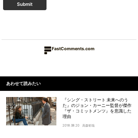
Submit
FastComments.com
あわせて読みたい
『シング・ストリート 未来へのう
た』のジョン・カーニー監督が傑作
『ザ・コミットメンツ』を意識した
理由
2018.08.20
高森郁哉