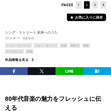
PAGES
1
2
3
4
お気に入りに保存
シング・ストリート 未来へのうた
2018.08.15
高森郁哉
シング・ストリート
ジョン・カーニー
音楽
80年代
青春
アイルランド
洋画
作品情報を見る
80年代音楽の魅力をフレッシュに伝
える