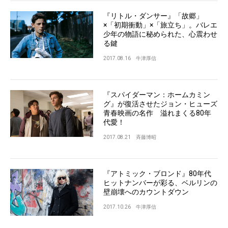
『リトル・ダンサー』「故郷」
×「初期衝動」×「旅立ち」。バレエ
少年の物語に秘められた、心震わせ
る鍵
2017.08.16
牛津厚信
『スパイダーマン：ホームカミン
グ』が復活させたジョン・ヒューズ
青春映画の名作 溢れまくる80年
代愛！
2017.08.21
斉藤博昭
『アトミック・ブロンド』80年代
ヒットナンバーが彩る、ベルリンの
壁崩壊へのカウントダウン
2017.10.26
牛津厚信