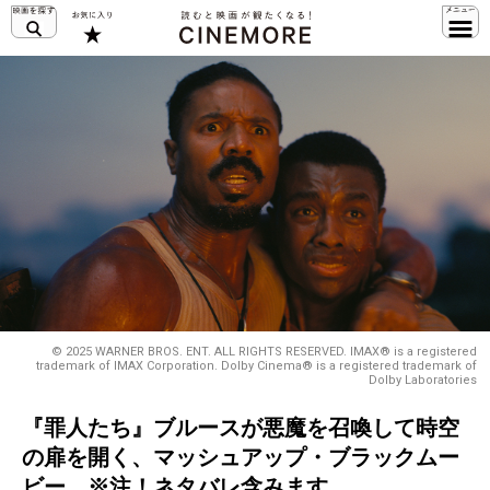
© 2025 WARNER BROS. ENT. ALL RIGHTS RESERVED. IMAX® is a registered
trademark of IMAX Corporation. Dolby Cinema® is a registered trademark of
Dolby Laboratories
『罪人たち』ブルースが悪魔を召喚して時空
の扉を開く、マッシュアップ・ブラックムー
ビー ※注！ネタバレ含みます