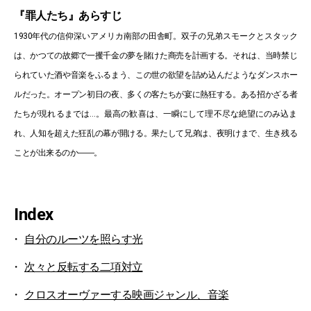
『罪人たち』あらすじ
1930年代の信仰深いアメリカ南部の田舎町。双子の兄弟スモークとスタック
は、かつての故郷で一攫千金の夢を賭けた商売を計画する。それは、当時禁じ
られていた酒や音楽をふるまう、この世の欲望を詰め込んだようなダンスホー
ルだった。オープン初日の夜、多くの客たちが宴に熱狂する。ある招かざる者
たちが現れるまでは…。最高の歓喜は、一瞬にして理不尽な絶望にのみ込ま
れ、人知を超えた狂乱の幕が開ける。果たして兄弟は、夜明けまで、生き残る
ことが出来るのか――。
Index
自分のルーツを照らす光
次々と反転する二項対立
クロスオーヴァーする映画ジャンル、音楽