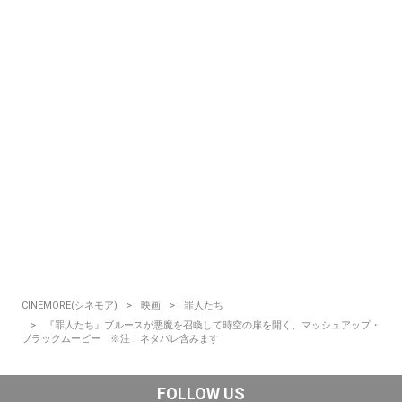
CINEMORE(シネモア)
映画
罪人たち
『罪人たち』ブルースが悪魔を召喚して時空の扉を開く、マッシュアップ・
ブラックムービー ※注！ネタバレ含みます
FOLLOW US