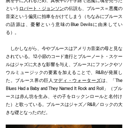
腕を手に入れるため、真夜中の十字路で悪魔に魂を売った
という
ロバート・ジョンソン
の伝説も、ブルース＝悪魔の
音楽という偏見に拍車をかけてしまう（ちなみにブルース
の語源は、憂鬱という意味のBlue Devilsに由来してい
る）。
しかしながら、今やブルースはアメリカ音楽の母と見な
されている。12小節のコード進行とブルーノート・スケー
ルはジャズに大きな影響を与え、ブルースにファンクやソ
ウルミュージックの要素を加えることで、R&Bが発展し
た。ブルース界の巨人
マディ・ウォーターズ
は、「The
Blues Had a Baby and They Named It Rock and Roll」（ブル
ースは赤ん坊を生み、その子をロックンロールと名付け
た）と歌っている。ブルースはジャズ／R&B／ロックの大
きな礎となったのだ。