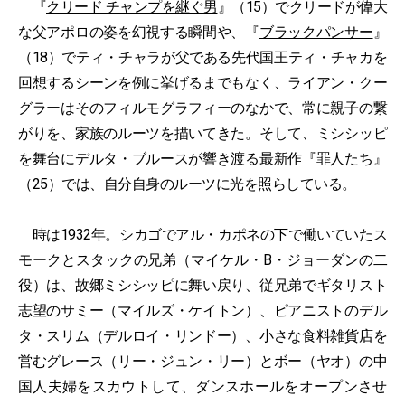
『
クリード チャンプを継ぐ男
』（15）でクリードが偉大
な父アポロの姿を幻視する瞬間や、『
ブラックパンサー
』
（18）でティ・チャラが父である先代国王ティ・チャカを
回想するシーンを例に挙げるまでもなく、ライアン・クー
グラーはそのフィルモグラフィーのなかで、常に親子の繋
がりを、家族のルーツを描いてきた。そして、ミシシッピ
を舞台にデルタ・ブルースが響き渡る最新作『罪人たち』
（25）では、自分自身のルーツに光を照らしている。
時は1932年。シカゴでアル・カポネの下で働いていたス
モークとスタックの兄弟（マイケル・B・ジョーダンの二
役）は、故郷ミシシッピに舞い戻り、従兄弟でギタリスト
志望のサミー（マイルズ・ケイトン）、ピアニストのデル
タ・スリム（デルロイ・リンドー）、小さな食料雑貨店を
営むグレース（リー・ジュン・リー）とボー（ヤオ）の中
国人夫婦をスカウトして、ダンスホールをオープンさせ