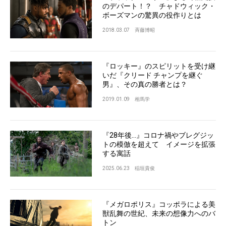
のデパート！？ チャドウィック・
ボーズマンの驚異の役作りとは
2018.03.07
斉藤博昭
『ロッキー』のスピリットを受け継
いだ『クリード チャンプを継ぐ
男』、その真の勝者とは？
2019.01.09
相馬学
『28年後...』コロナ禍やブレグジッ
トの模倣を超えて イメージを拡張
する寓話
2025.06.23
稲垣貴俊
『メガロポリス』コッポラによる美
獣乱舞の世紀、未来の想像力へのバ
トン