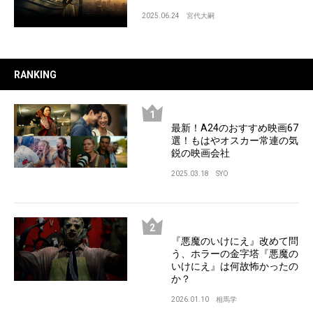
2025.06.24
宮代大嗣
RANKING
最新！A24のおすすめ映画67
選！もはやオスカー常連の気
鋭の映画会社
2025.03.18
SYO
『悪魔のいけにえ』改めて問
う、ホラーの金字塔『悪魔の
いけにえ』は何故怖かったの
か？
2026.01.10
相馬学