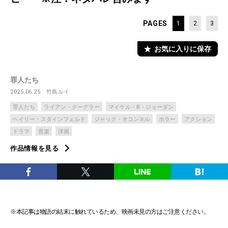
PAGES
1
2
3
お気に入りに保存
罪人たち
2025.06.25
竹島ルイ
罪人たち
ライアン・クーグラー
マイケル・B・ジョーダン
ヘイリー・スタインフェルド
ジャック・オコンネル
ホラー
アクション
ドラマ
音楽
洋画
作品情報を見る
※本記事は物語の結末に触れているため、映画未見の方はご注意ください。