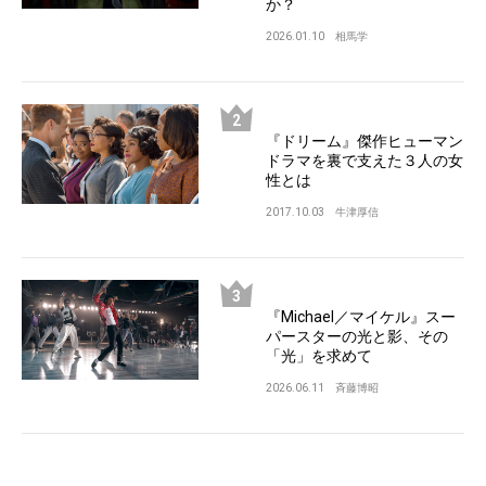
か？
2026.01.10
相馬学
『ドリーム』傑作ヒューマン
ドラマを裏で支えた３人の女
性とは
2017.10.03
牛津厚信
『Michael／マイケル』スー
パースターの光と影、その
「光」を求めて
2026.06.11
斉藤博昭