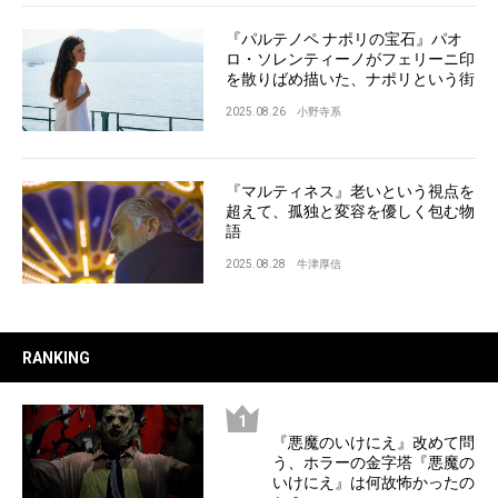
『パルテノペ ナポリの宝石』パオ
ロ・ソレンティーノがフェリーニ印
を散りばめ描いた、ナポリという街
2025.08.26
小野寺系
『マルティネス』老いという視点を
超えて、孤独と変容を優しく包む物
語
2025.08.28
牛津厚信
RANKING
『悪魔のいけにえ』改めて問
う、ホラーの金字塔『悪魔の
いけにえ』は何故怖かったの