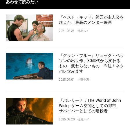
あわせて読みたい
『ベスト・キッド』師匠が主人公を
超えた、最高のメンター映画
2021.02.25
竹島ルイ
『グラン・ブルー』リュック・ベッ
ソンの出世作、80年代から変わる
もの、変わらないもの ※注！ネタ
バレ含みます
2025.09.01
小野寺系
『バレリーナ：The World of John
Wick』ゲーム空間としての都市、
サバイバーとしての暗殺者
2025.08.20
竹島ルイ