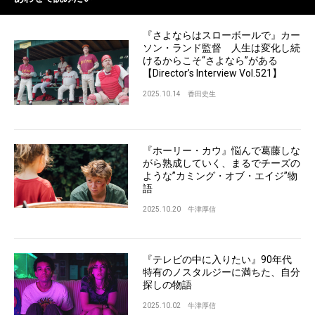
『さよならはスローボールで』カー
ソン・ランド監督 人生は変化し続
けるからこそ“さよなら”がある
【Director’s Interview Vol.521】
2025.10.14
香田史生
『ホーリー・カウ』悩んで葛藤しな
がら熟成していく、まるでチーズの
ような”カミング・オブ・エイジ”物
語
2025.10.20
牛津厚信
『テレビの中に入りたい』90年代
特有のノスタルジーに満ちた、自分
探しの物語
2025.10.02
牛津厚信