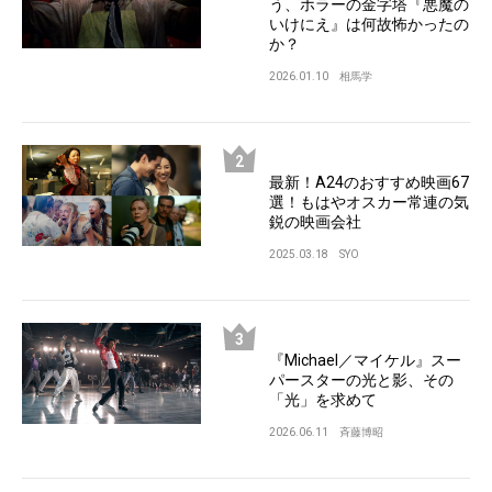
う、ホラーの金字塔『悪魔の
いけにえ』は何故怖かったの
か？
2026.01.10
相馬学
最新！A24のおすすめ映画67
選！もはやオスカー常連の気
鋭の映画会社
2025.03.18
SYO
『Michael／マイケル』スー
パースターの光と影、その
「光」を求めて
2026.06.11
斉藤博昭