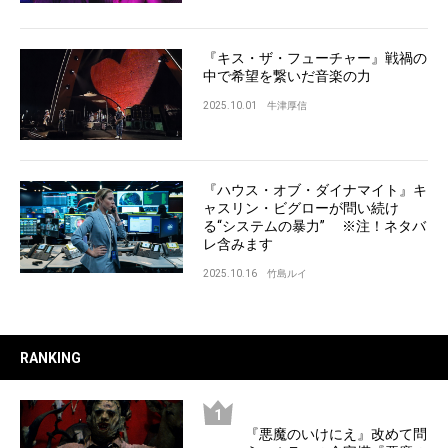
『キス・ザ・フューチャー』戦禍の
中で希望を繋いだ音楽の力
2025.10.01
牛津厚信
『ハウス・オブ・ダイナマイト』キ
ャスリン・ビグローが問い続け
る“システムの暴力” ※注！ネタバ
レ含みます
2025.10.16
竹島ルイ
RANKING
『悪魔のいけにえ』改めて問