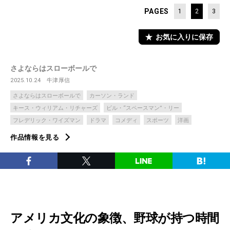
PAGES
1
2
3
お気に入りに保存
さよならはスローボールで
2025.10.24
牛津厚信
さよならはスローボールで
カーソン・ランド
キース・ウィリアム・リチャーズ
ビル・“スペースマン”・リー
フレデリック・ワイズマン
ドラマ
コメディ
スポーツ
洋画
作品情報を見る
アメリカ文化の象徴、野球が持つ時間