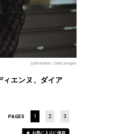
(c)Photofest / Getty Images
ディエンヌ、ダイア
1
2
3
PAGES
お気に入りに保存