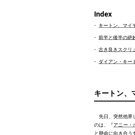
Index
キートン、マイ
前半と後半の絶
古き良きスクリ
ダイアン・キー
キートン、
先日、突然他界し
のは、『
アニー・
と懸命に向き合う