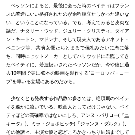
ベッソンによると、最後に会った時のベイティはフラン
スの若造にいい格好されたのが余程腹立たしかった違いな
い、ということになっている。でも、考えてみると皮肉な
話だ。ナタリー・ウッド、ジュリー・クリスティ、ダイア
ン・キートン、マドンナ、そして現夫人であるアネット・
ベニング等、共演女優たちとまるで儀礼みたいに恋に落
ち、同時にヒットメーカーとしてハリウッドに君臨してき
たベイティに、若造扱いされたベッソンだが、今や彼は過
去10年間で実に40本の映画を製作する"ヨーロッパ・コー
プ"を率いる立場にあるのだから。
少なくとも発表する作品数の多さでは、絶頂期のベイテ
ィを遙かに凌いでいる。映画人としてだけじゃない。ベイ
ティほどの高確率ではないにしろ、アンヌ・パリロー(『
ニ
キータ
』)、ミラ・ジョボビッチ(『
ジャンヌ・ダルク
』)、
その他諸々、主演女優と恋どころかきっちり結婚までして