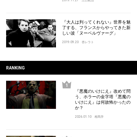
2019.11.27
江口航治
『大人は判ってくれない』世界を魅
了する、フランスからやってきた新
しい波「ヌーベルヴァーグ」
2019.09.20
杏レラト
RANKING
『悪魔のいけにえ』改めて問
う、ホラーの金字塔『悪魔の
いけにえ』は何故怖かったの
か？
2026.01.10
相馬学