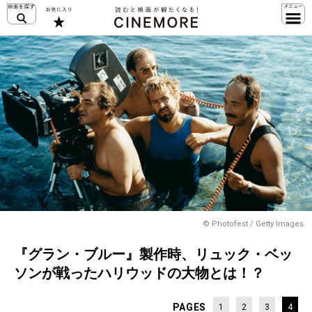
© Photofest / Getty Images
『グラン・ブルー』製作時、リュック・ベッ
ソンが戦ったハリウッドの大物とは！？
PAGES
1
2
3
4