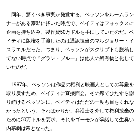
同年、驚くべき事実が発覚する。ベッソンをルームラン
ナーがある豪邸に招いた時点で、ベイティはフォックスに
企画を持ち込み、製作費50万ドルを手にしていたのだ。ベ
イティに版権を手渡したのは通訳担当のマルジョリー・イ
スラエルだった。つまり、ベッソンがスクリプトも脱稿し
てない時点で『グラン・ブルー』は他人の所有物と化して
いたのだ。
1987年。ベッソンは作品の権利と映画人としての尊厳を
取り戻すため、ベイティに直接面会。その席でひたすら謝
り続けるベッソンに、ベイティはただの一度も目をくれな
かったという。そればかりか、弁護士を介して権利放棄の
ために50万ドルを要求。それをゴーモンが承諾して生臭い
内幕劇は幕となった。