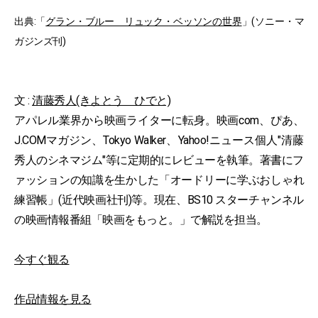
出典:「
グラン・ブルー リュック・ベッソンの世界
」(ソニー・マ
ガジンズ刊)
文 :
清藤秀人(きよとう ひでと)
アパレル業界から映画ライターに転身。映画com、ぴあ、
J.COMマガジン、Tokyo Walker、Yahoo!ニュース個人"清藤
秀人のシネマジム"等に定期的にレビューを執筆。著書にフ
ァッションの知識を生かした「オードリーに学ぶおしゃれ
練習帳」(近代映画社刊)等。現在、BS10 スターチャンネル
の映画情報番組「映画をもっと。」で解説を担当。
今すぐ観る
作品情報を見る