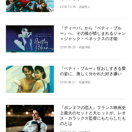
2018.10.18
清藤秀人
『ディーバ』から『ベティ・ブル
ー』へ。その後が惜しまれるジャン
＝ジャック・ベネックスの才能
2018.08.29
斉藤博昭
『ベティ・ブルー』狂おしすぎる愛
の姿に、激しく分かれた好き嫌い
2018.08.21
斉藤博昭
『ポンヌフの恋人』フランス映画史
上最大のセットと大ヒットが、レオ
ス・カラックス監督にもたらしたも
のとは