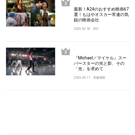
最新！A24のおすすめ映画67
選！もはやオスカー常連の気
鋭の映画会社
2025.03.18
SYO
『Michael／マイケル』スー
パースターの光と影、その
「光」を求めて
2026.06.11
斉藤博昭