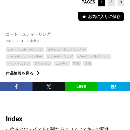
PAGES
1
2
3
お気に入りに保存
コート・スティーリング
2026.01.14
牛津厚信
コート・スティーリング
ダーレン・アロノフスキー
オースティン・バトラー
レジーナ・キング
ゾーイ・クラヴィッツ
マット・スミス
アクション
コメディ
犯罪
洋画
作品情報を見る
Index
従来とはテイストが異なるアロノフスキーの新作