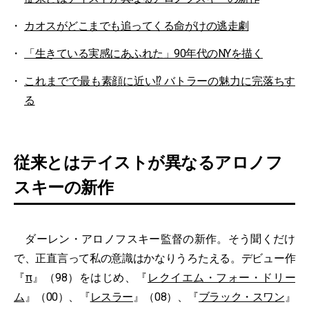
カオスがどこまでも追ってくる命がけの逃走劇
「生きている実感にあふれた」90年代のNYを描く
これまでで最も素顔に近い⁉︎ バトラーの魅力に完落ちす
る
従来とはテイストが異なるアロノフ
スキーの新作
ダーレン・アロノフスキー監督の新作。そう聞くだけ
で、正直言って私の意識はかなりうろたえる。デビュー作
『
π
』（98）をはじめ、『
レクイエム・フォー・ドリー
ム
』（00）、『
レスラー
』（08）、『
ブラック・スワン
』