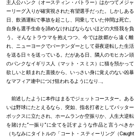
主人公ハンク（オースティン・バトラー）はかつてメジャ
ーリーグ入りが確実視された有望選手だった。しかしある
日、飲酒運転で事故を起こし、同乗していた仲間は死亡。
自身も選手生命を諦めなければならないほどの大怪我を負
う。そんなトラウマを抱えつつ、今では故郷から遠く離
れ、ニューヨークでバーテンダーとして昼夜逆転した生活
を送る日々を送っている。だがある日、隣人のモヒカン頭
のパンクなイギリス人（マット・スミス）に猫を預かって
欲しいと頼まれた直後から、いっさい身に覚えのない凶暴
なマフィア連中につけ狙われるようになり…。
前述したように本作はまるでジェットコースター。ある
いは野球にたとえるなら、突如、指名打者としてバッター
ボックスに立たされ、ホームランか空振りか、人生大逆転
を賭けた”一振り”に全てを託すような作品と言うべきか
（ちなみにタイトルの「コート・スティーリング（Caught