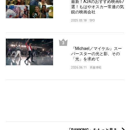
最新！A24のおすすめ映画67
選！もはやオスカー常連の気
鋭の映画会社
2025.03.18
SYO
『Michael／マイケル』スー
パースターの光と影、その
「光」を求めて
2026.06.11
斉藤博昭
「RANKING」をもっと見る