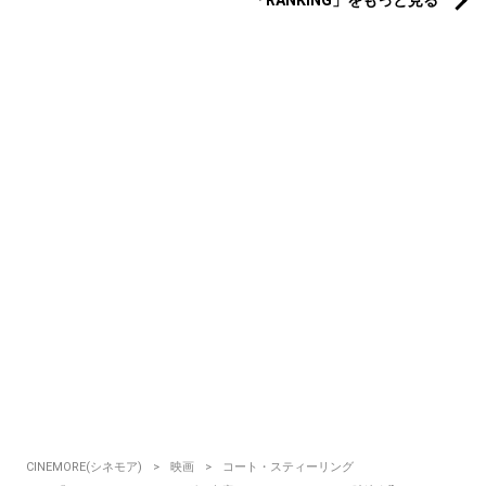
CINEMORE(シネモア)
映画
コート・スティーリング