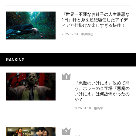
『世界一不運なお針子の人生最悪な
1日』針と糸を超絶駆使したアイデ
ィアと仕掛けが楽しすぎる快作！
2025.12.23
牛津厚信
RANKING
『悪魔のいけにえ』改めて問
う、ホラーの金字塔『悪魔の
いけにえ』は何故怖かったの
か？
2026.01.10
相馬学