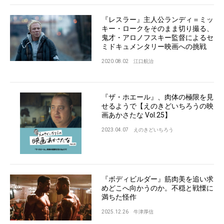
『レスラー』主人公ランディ＝ミッ
キー・ロークをそのまま切り撮る、
鬼才・アロノフスキー監督によるセ
ミドキュメンタリー映画への挑戦
2020.08.02
江口航治
『ザ・ホエール』、肉体の極限を見
せるようで【えのきどいちろうの映
画あかさたな Vol.25】
2023.04.07
えのきどいちろう
『ボディビルダー』筋肉美を追い求
めどこへ向かうのか。不穏と戦慄に
満ちた怪作
2025.12.26
牛津厚信