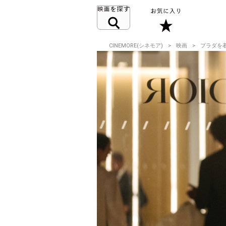
CINEMORE(シネモア)
映画
プラダを