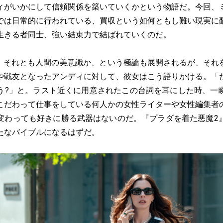
ィがいかにして信頼関係を築いていくかという物語だ。今回、
では日常的に行われている、買収という如何ともし難い現実に
生きる者同士、強い結束力で結ばれていくのだ。
、それとも人間の美意識か、という極論も展開されるが、それ
や戦友となったアンディに対して、彼女はこう語りかける。「
う?」と。ラスト近くに用意されたこの台詞を耳にした時、一
こだわって仕事をしている何人かの女性ライターや女性編集者
変わっても好きに勝る武器はないのだ。『プラダを着た悪魔2
たなバイブルになるはずだ。