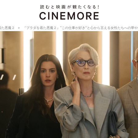
着た悪魔２
『プラダを着た悪魔２』“この仕事が好き”と心から言える女性たちへの華