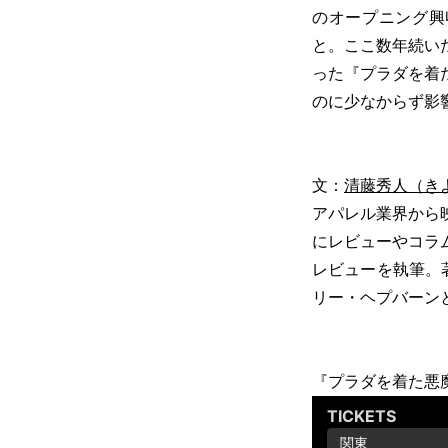
のオープニング興
と。ここ数年続い
った『プラダを着
のに少なからず影
文：
清藤秀人（き
アパレル業界から映画
にレビューやコラム
レビューを執筆。
リー・ヘプバーンと
『プラダを着た悪