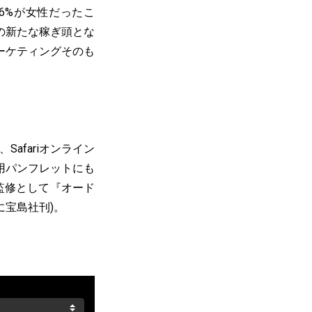
6%が女性だったこ
の新たな稼ぎ頭とな
ーケティングそのも
Safariオンライン
場用パンフレットにも
監修として『オード
に宝島社刊)。