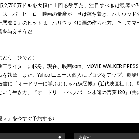
収2,700万ドルを大幅に上回る数字だ。注目すべきは観客の7
たスーパーヒーロー映画の量産が一旦は落ち着き、ハリウッド
た悪魔２』のヒットは、ハリウッド映画の作られ方、そしてマ
響を与えそうだ。
よとう ひでと）
ライターに転身。現在、映画com、MOVIE WALKER PRESS、
を執筆。また、Yahoo!ニュース個人にブログをアップ。劇
著書に『オードリーに学ぶおしゃれ練習帳』(近代映画社刊)、
いう生き方』『オードリー・ヘプバーン永遠の言葉120』(共
魔２』を今すぐ予約する↓