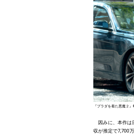
『プラダを着た悪魔２』© 2026 2
因みに、本作は日
収が推定で7,70