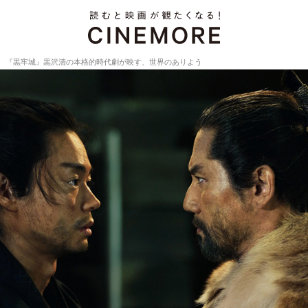
『黒牢城』黒沢清の本格的時代劇が映す、世界のありよう