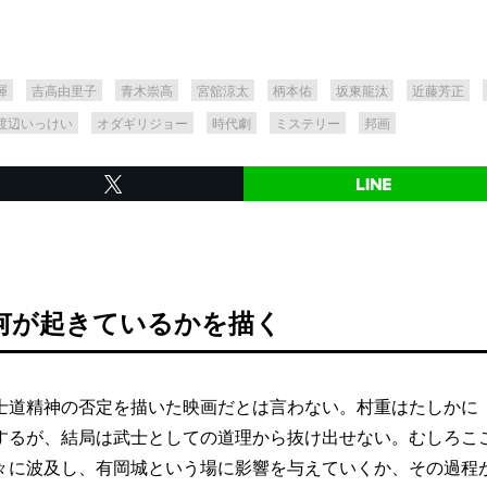
暉
吉高由里子
青木崇高
宮舘涼太
柄本佑
坂東龍汰
近藤芳正
渡辺いっけい
オダギリジョー
時代劇
ミステリー
邦画
何が起きているかを描く
道精神の否定を描いた映画だとは言わない。村重はたしかに
するが、結局は武士としての道理から抜け出せない。むしろこ
々に波及し、有岡城という場に影響を与えていくか、その過程