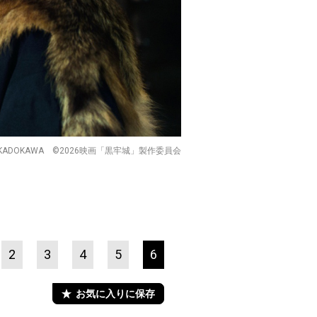
KADOKAWA ©2026映画「黒牢城」製作委員会
2
3
4
5
6
お気に入りに保存