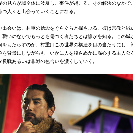
界の見方が城全体に波及し、事件が起こる。その解決のなかで
持つ人々と出会っていくことになる。
出会いは、村重の信念をぐらぐらと揺さぶる。彼は宗教と戦
、戦いのなかでもっとも傷つく者たちとは誰かを知る。この城
何をもたらすのか。村重はこの世界の構造を目の当たりにし、
争を背景にしながらも、いかに人を殺さぬかに腐心する主人公
か反戦あるいは非戦の色合いを濃くしていく。