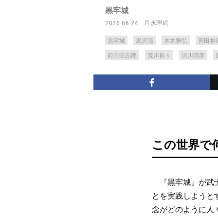
黒牢城
月永理絵
2026.06.24
黒牢城
黒沢清
本木雅弘
菅田将
前田旺志郎
荒川良々
渋川清彦
この世界で
『黒牢城』が武士
とを実践しようと
念がどのように人