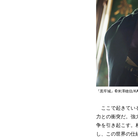
『黒牢城』©米澤穂信/KA
ここで起きている
力との衝突だ。強
争を引き起こす。
し、この世界の仕