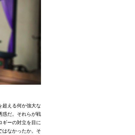
を超える何か強大な
誘惑だ。それらが戦
ロギーの対立を目に
ではなかったか。そ