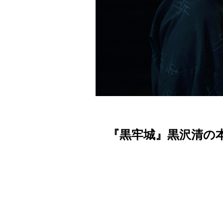
『黒牢城』黒沢清の