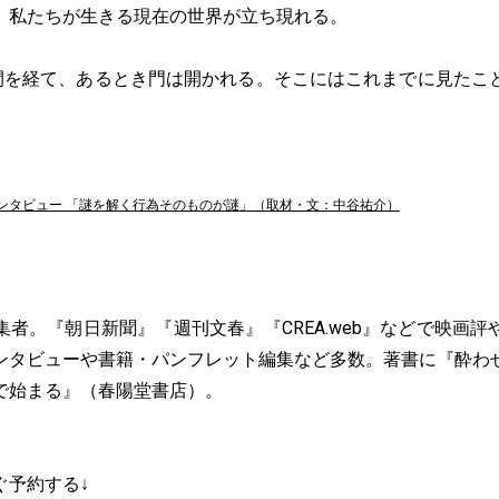
、私たちが生きる現在の世界が立ち現れる。
間を経て、あるとき門は開かれる。そこにはこれまでに見たこ
ンタビュー 「
謎を解く行為そのものが謎
」（取材・文：中谷祐介）
者。『朝日新聞』『週刊文春』『CREA.web』などで映画
ンタビューや書籍・パンフレット編集など多数。著書に『酔わ
で始まる』（春陽堂書店）。
ぐ予約する↓