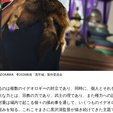
DOKAWA ©2026映画「黒牢城」製作委員会
のは複数のイデオロギーの対立であり、同時に、個人とそれ
大な力とは、宗教の力であり、武士の理であり、また権力への
村重は城内で起こる個々の揉め事を通して、いくつものイデオ
組みを知る。これこそまさに黒沢清監督が描き続けてきた主題