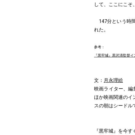
して、ここにこそ
147分という時
れた。
参考：
『黒牢城』黒沢清監督イ
文：
月永理絵
映画ライター、編集
ほか映画関連のイ
スの朝はシードル
『黒牢城』を今す