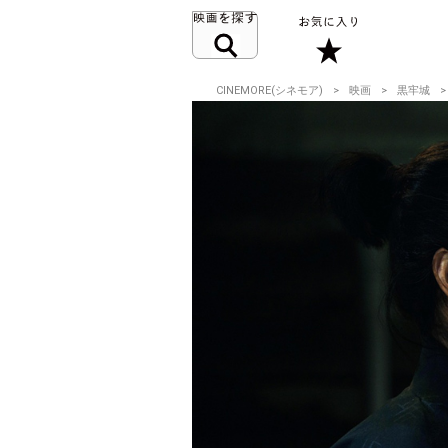
CINEMORE(シネモア)
映画
黒牢城