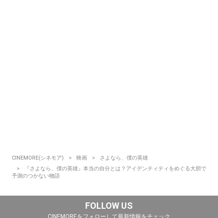
CINEMORE(シネモア)
映画
さよなら、僕の英雄
『さよなら、僕の英雄』本当の自分とは？アイデンティティをめぐる大胆で
予測のつかない物語
FOLLOW US
CINEMOREをフォローして最新情報をチェック