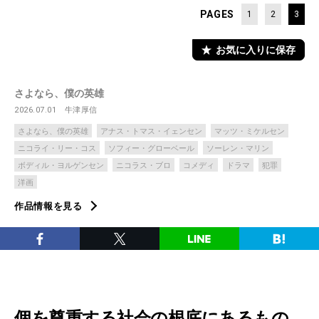
PAGES
1
2
3
お気に入りに保存
さよなら、僕の英雄
2026.07.01
牛津厚信
さよなら、僕の英雄
アナス・トマス・イェンセン
マッツ・ミケルセン
ニコライ・リー・コス
ソフィー・グローベール
ソーレン・マリン
ボディル・ヨルゲンセン
ニコラス・ブロ
コメディ
ドラマ
犯罪
洋画
作品情報を見る
個を尊重する社会の根底にあるもの