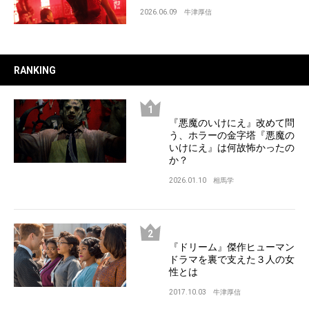
2026.06.09
牛津厚信
RANKING
『悪魔のいけにえ』改めて問
う、ホラーの金字塔『悪魔の
いけにえ』は何故怖かったの
か？
2026.01.10
相馬学
『ドリーム』傑作ヒューマン
ドラマを裏で支えた３人の女
性とは
2017.10.03
牛津厚信