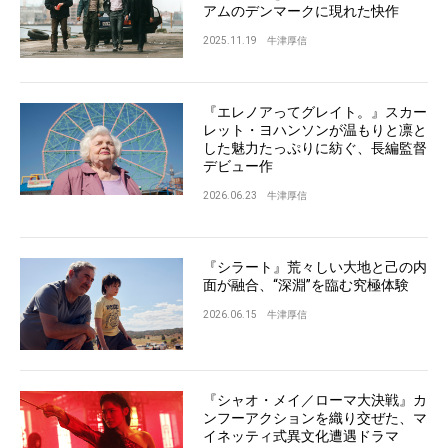
アムのデンマークに現れた快作
2025.11.19
牛津厚信
『エレノアってグレイト。』スカー
レット・ヨハンソンが温もりと凛と
した魅力たっぷりに紡ぐ、長編監督
デビュー作
2026.06.23
牛津厚信
『シラート』荒々しい大地と己の内
面が融合、“深淵”を臨む究極体験
2026.06.15
牛津厚信
『シャオ・メイ／ローマ大決戦』カ
ンフーアクションを織り交ぜた、マ
イネッティ式異文化遭遇ドラマ