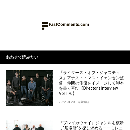
FastComments.com
あわせて読みたい
『ライダーズ・オブ・ジャスティ
ス』アナス・トマス・イェンセン監
督 仲間の俳優をイメージして脚本
を書く喜び【Director’s Interview
Vol.176】
2022.01.20
斉藤博昭
『ブレイカウェイ』ジャンルを横断
し”居場所”を探し求めるーーミレニ