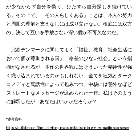
が少なからず自分を偽り、ひたすら自分探しを続けてい
る。その上で、「その人らしくある」ことは、本人の努力
と周囲の理解と支えなしには成り立たない。根底には双方
の、決して互いを手放さない深い愛が不可欠なのだ。
北欧デンマークに関してよく「福祉、教育、社会生活に
おいて個が尊重される国」「格差の少ない社会」という指
摘がなされるが、本作の世界観にはそういった精神性が強
く織り込まれているのかもしれない。全てを狂気とダーク
コメディと寓話性によって包みつつ、中核には意外なほど
ストレートなメッセージが込められた一作。私はそのよう
に解釈したが、あなたはいかがだろうか？
*参考資料
https://collider.com/the-last-viking-mads-mikkelsen-interview-martin-scorsese/