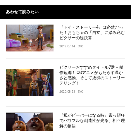
あわせて読みたい
『トイ・ストーリー4』は必然だっ
た！おもちゃの「自立」に踏み込む
ピクサーの総決算
2019.07.14
SYO
ピクサーおすすめタイトル7選＋傑
作短編！ CGアニメがもたらす温か
さと感動、そして抜群のストーリー
テリング！
2020.08.23
SYO
『私がビーバーになる時』素っ頓狂
でパワフルな創造性が光る、相互理
解の物語