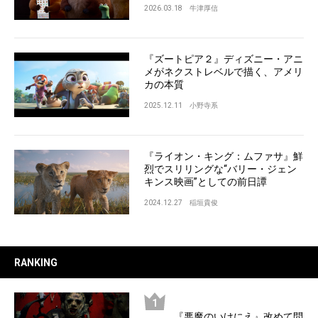
2026.03.18
牛津厚信
『ズートピア２』ディズニー・アニ
メがネクストレベルで描く、アメリ
カの本質
2025.12.11
小野寺系
『ライオン・キング：ムファサ』鮮
烈でスリリングな“バリー・ジェン
キンス映画”としての前日譚
2024.12.27
稲垣貴俊
RANKING
『悪魔のいけにえ』改めて問