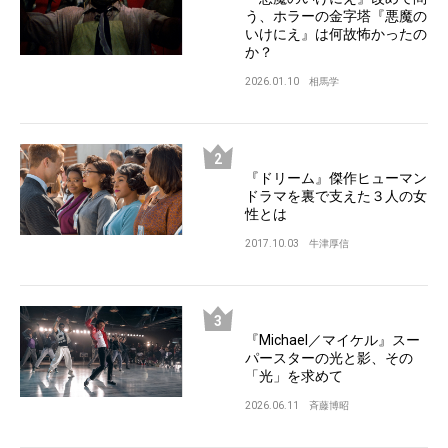
う、ホラーの金字塔『悪魔の
いけにえ』は何故怖かったの
か？
2026.01.10
相馬学
『ドリーム』傑作ヒューマン
ドラマを裏で支えた３人の女
性とは
2017.10.03
牛津厚信
『Michael／マイケル』スー
パースターの光と影、その
「光」を求めて
2026.06.11
斉藤博昭