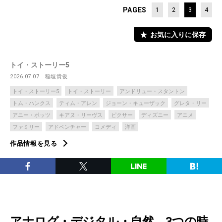
PAGES
1
2
3
4
お気に入りに保存
トイ・ストーリー5
2026.07.07
稲垣貴俊
トイ・ストーリー5
トイ・ストーリー
アンドリュー・スタントン
トム・ハンクス
ティム・アレン
ジョーン・キューザック
グレタ・リー
アニー・ポッツ
キアヌ・リーヴス
ピクサー
ディズニー
アニメ
ファミリー
アドベンチャー
コメディ
洋画
作品情報を見る
アナログ・デジタル・自然、3つの時