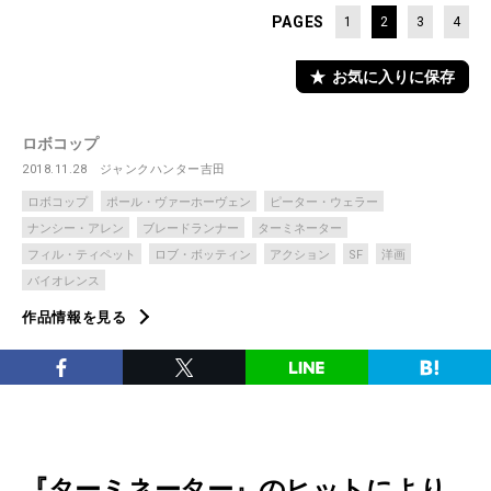
PAGES
1
2
3
4
お気に入りに保存
ロボコップ
2018.11.28
ジャンクハンター吉田
ロボコップ
ポール・ヴァーホーヴェン
ピーター・ウェラー
ナンシー・アレン
ブレードランナー
ターミネーター
フィル・ティペット
ロブ・ボッティン
アクション
SF
洋画
バイオレンス
作品情報を見る
『ターミネーター』のヒットにより