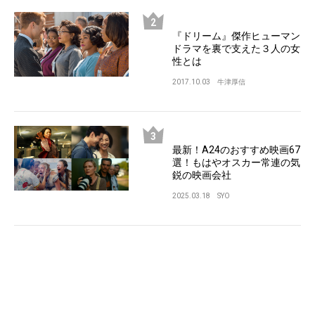
『ドリーム』傑作ヒューマン
ドラマを裏で支えた３人の女
性とは
2017.10.03
牛津厚信
最新！A24のおすすめ映画67
選！もはやオスカー常連の気
鋭の映画会社
2025.03.18
SYO