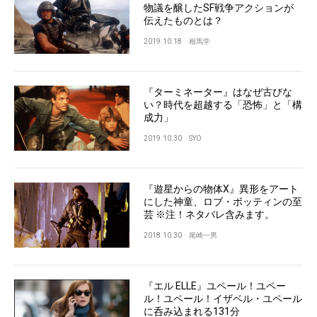
物議を醸したSF戦争アクションが
伝えたものとは？
2019.10.18
相馬学
『ターミネーター』はなぜ古びな
い？時代を超越する「恐怖」と「構
成力」
2019.10.30
SYO
『遊星からの物体X』異形をアート
にした神童、ロブ・ボッティンの至
芸 ※注！ネタバレ含みます。
2018.10.30
尾崎一男
『エル ELLE』ユペール！ユペー
ル！ユペール！イザベル・ユペール
に呑み込まれる131分