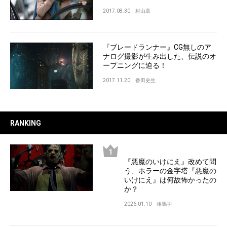
2017.08.30
村山章
『ブレードランナー』CG無しのア
ナログ撮影が生み出した、伝説のオ
ープニングに迫る！
2017.11.20
香田史生
RANKING
『悪魔のいけにえ』改めて問
う、ホラーの金字塔『悪魔の
いけにえ』は何故怖かったの
か？
2026.01.10
相馬学