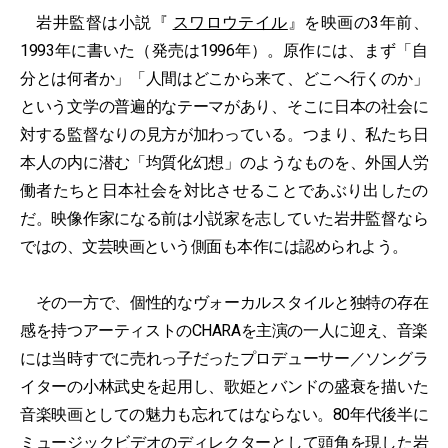
岩井監督は小説『
スワロウテイル
』を映画の3年前、
1993年に書いた（発売は1996年）。原作には、まず「自
分とは何者か」「人間はどこから来て、どこへ行くのか」
という文学の普遍的なテーマがあり、そこに日本の社会に
対する監督なりの見方が加わっている。つまり、私たち日
本人の内に潜む「均質化幻想」のようなものを、外国人労
働者たちと日本社会を対比させることであぶり出したの
だ。映像作家になる前は小説家を志していた岩井監督なら
ではの、文芸映画という側面も本作には認められよう。
その一方で、個性的なヴォーカルスタイルと独特の存在
感を持つアーティストのCHARAを主演の一人に迎え、音楽
には当時すでに売れっ子だったプロデューサー／ソングラ
イターの小林武史を起用し、歌姫とバンドの盛衰を描いた
音楽映画としての魅力も忘れてはならない。80年代後半に
ミュージックビデオのディレクターとして頭角を現した岩