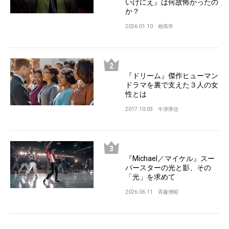
いけにえ』は何故怖かったの
か？
2026.01.10
相馬学
『ドリーム』傑作ヒューマン
ドラマを裏で支えた３人の女
性とは
2017.10.03
牛津厚信
『Michael／マイケル』スー
パースターの光と影、その
「光」を求めて
2026.06.11
斉藤博昭