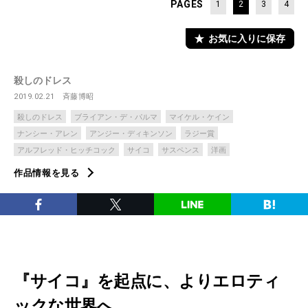
PAGES
1
2
3
4
お気に入りに保存
殺しのドレス
2019.02.21
斉藤博昭
殺しのドレス
ブライアン・デ・パルマ
マイケル・ケイン
ナンシー・アレン
アンジー・ディキンソン
ラジー賞
アルフレッド・ヒッチコック
サイコ
サスペンス
洋画
作品情報を見る
『サイコ』を起点に、よりエロティ
ックな世界へ