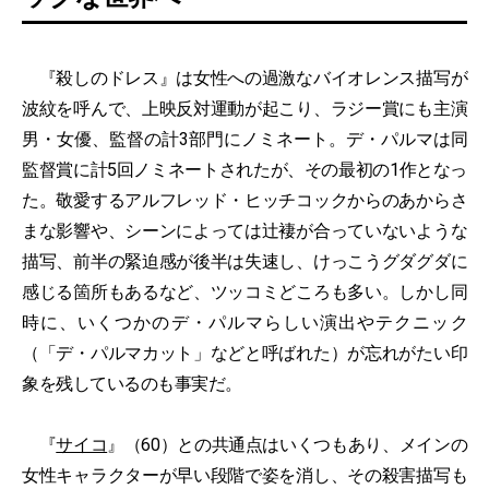
『殺しのドレス』は女性への過激なバイオレンス描写が
波紋を呼んで、上映反対運動が起こり、ラジー賞にも主演
男・女優、監督の計3部門にノミネート。デ・パルマは同
監督賞に計5回ノミネートされたが、その最初の1作となっ
た。敬愛するアルフレッド・ヒッチコックからのあからさ
まな影響や、シーンによっては辻褄が合っていないような
描写、前半の緊迫感が後半は失速し、けっこうグダグダに
感じる箇所もあるなど、ツッコミどころも多い。しかし同
時に、いくつかのデ・パルマらしい演出やテクニック
（「デ・パルマカット」などと呼ばれた）が忘れがたい印
象を残しているのも事実だ。
『
サイコ
』（60）との共通点はいくつもあり、メインの
女性キャラクターが早い段階で姿を消し、その殺害描写も