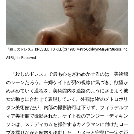
『殺しのドレス』DRESSED TO KILL (C) 1980 Metro-Goldwyn-Mayer Studios Inc.
All Rights Reserved.
『殺しのドレス』で最も心をざわめかせるのは、美術館
のシーンだろう。主婦ケイトが男の視線に気づき、欲望が
めざめていく過程を、美術館内を迷路のようにさまよう彼
女の動きに合わせて表現していく。外観はNYのメトロポリ
タン美術館だが、内部の撮影許可は下りず、フィラデルフ
ィア美術館で撮影された。ケイト役のアンジー・ディキン
ソンは、ステディカムを操作するカメラマンに付けたロー
プを握りながら館内を移動した。カメラと完璧に一定の距