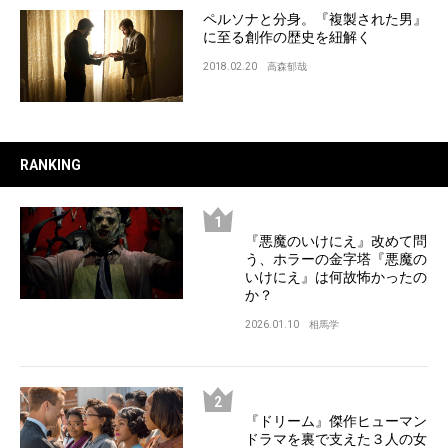
ペルソナと分身。『複製された男』
に至る創作の歴史を紐解く
2018.02.20
高森郁哉
RANKING
『悪魔のいけにえ』改めて問
う、ホラーの金字塔『悪魔の
いけにえ』は何故怖かったの
か？
2026.01.10
相馬学
『ドリーム』傑作ヒューマン
ドラマを裏で支えた３人の女