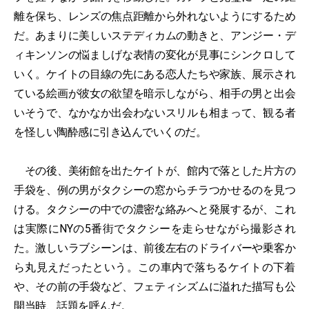
離を保ち、レンズの焦点距離から外れないようにするため
だ。あまりに美しいステディカムの動きと、アンジー・デ
ィキンソンの悩ましげな表情の変化が見事にシンクロして
いく。ケイトの目線の先にある恋人たちや家族、展示され
ている絵画が彼女の欲望を暗示しながら、相手の男と出会
いそうで、なかなか出会わないスリルも相まって、観る者
を怪しい陶酔感に引き込んでいくのだ。
その後、美術館を出たケイトが、館内で落とした片方の
手袋を、例の男がタクシーの窓からチラつかせるのを見つ
ける。タクシーの中での濃密な絡みへと発展するが、これ
は実際にNYの5番街でタクシーを走らせながら撮影され
た。激しいラブシーンは、前後左右のドライバーや乗客か
ら丸見えだったという。この車内で落ちるケイトの下着
や、その前の手袋など、フェティシズムに溢れた描写も公
開当時、話題を呼んだ。