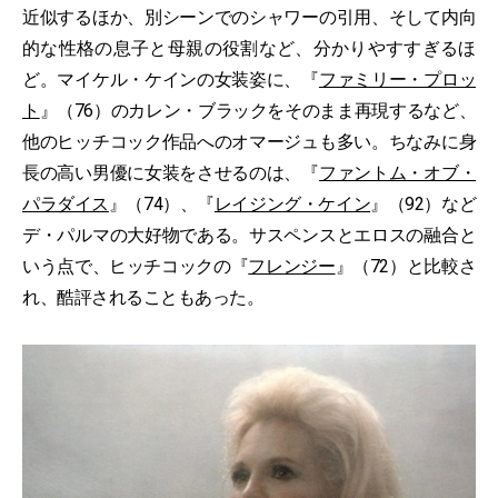
近似するほか、別シーンでのシャワーの引用、そして内向
的な性格の息子と母親の役割など、分かりやすすぎるほ
ど。マイケル・ケインの女装姿に、『
ファミリー・プロッ
ト
』（76）のカレン・ブラックをそのまま再現するなど、
他のヒッチコック作品へのオマージュも多い。ちなみに身
長の高い男優に女装をさせるのは、『
ファントム・オブ・
パラダイス
』（74）、『
レイジング・ケイン
』（92）など
デ・パルマの大好物である。サスペンスとエロスの融合と
いう点で、ヒッチコックの『
フレンジー
』（72）と比較さ
れ、酷評されることもあった。