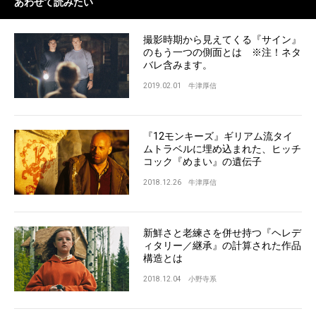
あわせて読みたい
撮影時期から見えてくる『サイン』
のもう一つの側面とは ※注！ネタ
バレ含みます。
2019.02.01
牛津厚信
『12モンキーズ』ギリアム流タイ
ムトラベルに埋め込まれた、ヒッチ
コック『めまい』の遺伝子
2018.12.26
牛津厚信
新鮮さと老練さを併せ持つ『ヘレデ
ィタリー／継承』の計算された作品
構造とは
2018.12.04
小野寺系