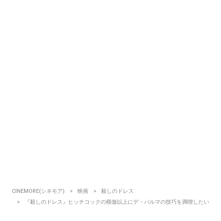
CINEMORE(シネモア)
映画
殺しのドレス
『殺しのドレス』ヒッチコックの模倣以上にデ・パルマの技巧を満喫したい