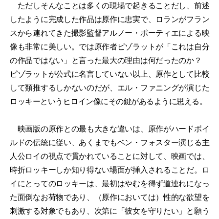
ただしそんなことは多くの現場で起きることだし、前述
したように完成した作品は原作に忠実で、ロランがフラン
スから連れてきた撮影監督アルノー・ポーティエによる映
像も非常に美しい。では原作者ピゾラットが「これは自分
の作品ではない」と言った最大の理由は何だったのか？
ピゾラットが公式に名言していない以上、原作として比較
して類推するしかないのだが、エル・ファニングが演じた
ロッキーというヒロイン像にその鍵があるように思える。
映画版の原作との最も大きな違いは、原作がハードボイ
ルドの伝統に従い、あくまでもベン・フォスター演じる主
人公ロイの視点で貫かれていることに対して、映画では、
時折ロッキーしか知り得ない場面が挿入されることだ。ロ
イにとってのロッキーは、最初はやむを得ず道連れになっ
た面倒なお荷物であり、（原作においては）性的な欲望を
刺激する対象でもあり、次第に「彼女を守りたい」と願う