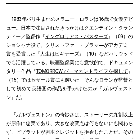
1983年パリ生まれのメラニー・ロランは16歳で女優デビ
ュー。日本で注目されたきっかけはクエンティン・タラン
ティーノ監督作『
イングロリアス・バスターズ
』（09）の
ショシャナ役で、クリストファー・プラマ―がアカデミー
賞を受賞した『
人生はビギナーズ
』（10）などハリウッド
でも活躍している。映画監督業にも意欲的で、ドキュメン
タリー作品『
TOMORROW パーマネントライフを探して
』
（15）ではセザール賞にも輝いた。そんなロランが監督と
して初めて英語圏の作品を手がけたのが『ガルヴェスト
ン』だ。
『ガルヴェストン』の奇妙さは、ストーリーの九割以上
が原作に忠実であり、大きな改変点は何もないにも関わら
ず、ピゾラットが脚本クレジットを拒否したことだ。その