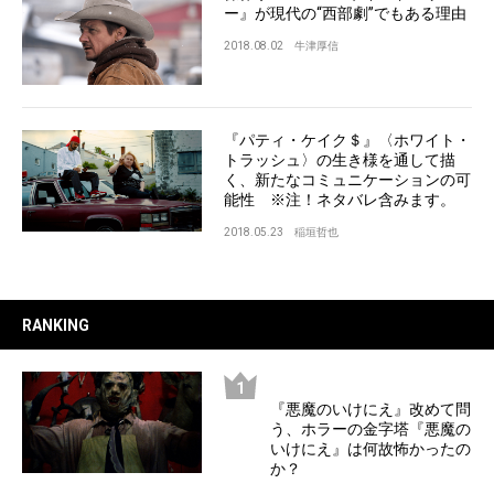
ー』が現代の“西部劇”でもある理由
2018.08.02
牛津厚信
『パティ・ケイク＄』〈ホワイト・
トラッシュ〉の生き様を通して描
く、新たなコミュニケーションの可
能性 ※注！ネタバレ含みます。
2018.05.23
稲垣哲也
RANKING
『悪魔のいけにえ』改めて問
う、ホラーの金字塔『悪魔の
いけにえ』は何故怖かったの
か？