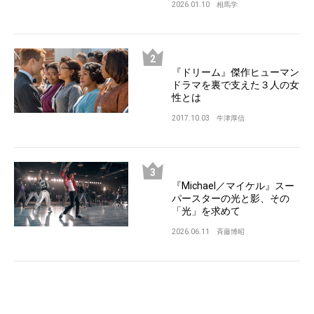
2026.01.10
相馬学
『ドリーム』傑作ヒューマン
ドラマを裏で支えた３人の女
性とは
2017.10.03
牛津厚信
『Michael／マイケル』スー
パースターの光と影、その
「光」を求めて
2026.06.11
斉藤博昭