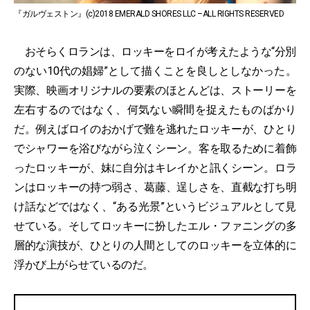
『ガルヴェストン』(c)2018 EMERALD SHORES LLC –ALL RIGHTS RESERVED
おそらくロランは、ロッキーをロイが考えたような“分別
のない10代の娼婦”として描くことを良しとしなかった。
実際、映画オリジナルの要素のほとんどは、ストーリーを
左右するのではなく、何気ない瞬間を捉えたものばかり
だ。例えばロイのおかげで難を逃れたロッキーが、ひとり
でシャワーを浴びながら泣くシーン。客を取るために着飾
ったロッキーが、妹に自分はキレイかと訊くシーン。ロラ
ンはロッキーの持つ弱さ、葛藤、逞しさを、直截な打ち明
け話などではなく、“ある光景”というビジュアルとして見
せている。そしてロッキーに扮したエル・ファニングの多
層的な演技が、ひとりの人間としてのロッキーを立体的に
浮かび上がらせているのだ。