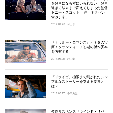
を好きにならずにいられない！好き
過ぎて結末まで変えてしまった監督
トニー・スコット ※注！ネタバレ
含みます。
2017.09.20
村山章
『トゥルー・ロマンス』元ネタの宝
庫！タランティーノ初期の傑作脚本
を考察する
2017.09.28
村山章
『ドライヴ』極限まで削がれたシン
プルなストーリーを支える要素と
は？
2018.06.27
香田史生
傑作サスペンス『ウインド・リバ