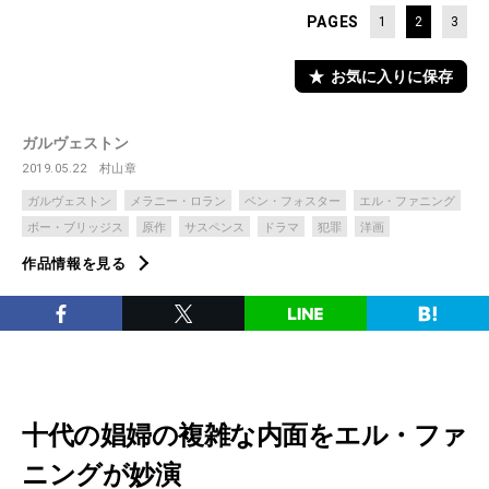
PAGES
1
2
3
お気に入りに保存
ガルヴェストン
2019.05.22
村山章
ガルヴェストン
メラニー・ロラン
ベン・フォスター
エル・ファニング
ボー・ブリッジス
原作
サスペンス
ドラマ
犯罪
洋画
作品情報を見る
十代の娼婦の複雑な内面をエル・ファ
ニングが妙演