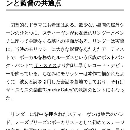
ンと監督の共通点
閉塞的なドラマにも希望はある。数少ない昼間の屋外シ
ーンのひとつに、スティーヴンが女友達のリンダーとベン
チに座って会話をする墓地の場面がある。リンダーは実際
に、当時の
モリッシー
に大きな影響をあたえたアーティス
トで、ボーカルを務めたルーダスという伝説のポストパン
ク・バンドで
ザ・スミス
より約3年早くレコード・デビュ
ーを飾っている。ちなみにモリッシーは本作で描かれたよ
うに、彼女と詩を引用した会話を墓地でしており、それは
ザ・スミスの楽曲“
Cemetry Gates
”の歌詞のヒントにもなっ
た。
リンダーに背中を押されたスティーヴンは地元のバン
ド、ノーズブリーズのボーカリストとして初めてステージ