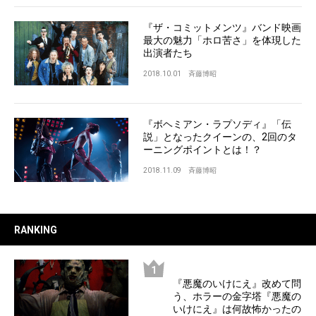
『ザ・コミットメンツ』バンド映画
最大の魅力「ホロ苦さ」を体現した
出演者たち
2018.10.01
斉藤博昭
『ボヘミアン・ラプソディ』「伝
説」となったクイーンの、2回のタ
ーニングポイントとは！？
2018.11.09
斉藤博昭
RANKING
『悪魔のいけにえ』改めて問
う、ホラーの金字塔『悪魔の
いけにえ』は何故怖かったの