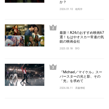
か？
2026.01.10
相馬学
最新！A24のおすすめ映画67
選！もはやオスカー常連の気
鋭の映画会社
2025.03.18
SYO
『Michael／マイケル』スー
パースターの光と影、その
「光」を求めて
2026.06.11
斉藤博昭