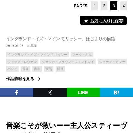
PAGES
1
2
3
4
お気に入りに保存
イングランド・イズ・マイン モリッシー、はじまりの物語
2019.06.08
相馬学
イングランド・イズ・マイン モリッシー
マーク・ギル
ジャック・ロウデン
ジェシカ・ブラウン・フィンドレイ
ジョディ・カマー
バンド
音楽
青春
実話
洋画
作品情報を見る
音楽こそが救いーー主人公スティーヴ