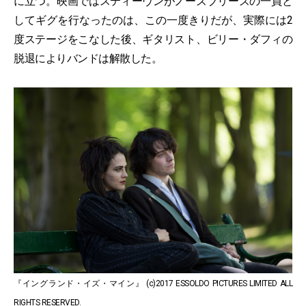
に立つ。映画ではスティーヴンがノーズブリーズの一員と
してギグを行なったのは、この一度きりだが、実際には2
度ステージをこなした後、ギタリスト、ビリー・ダフィの
脱退によりバンドは解散した。
『イングランド・イズ・マイン』 (c)2017 ESSOLDO PICTURES LIMITED ALL
RIGHTS RESERVED.