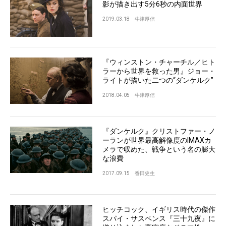
影が描き出す5分6秒の内面世界
2019.03.18
牛津厚信
『ウィンストン・チャーチル／ヒト
ラーから世界を救った男』ジョー・
ライトが描いた二つの“ダンケルク”
2018.04.05
牛津厚信
『ダンケルク』クリストファー・ノ
ーランが世界最高解像度のIMAXカ
メラで収めた、戦争という名の膨大
な浪費
2017.09.15
香田史生
ヒッチコック、イギリス時代の傑作
スパイ・サスペンス『三十九夜』に