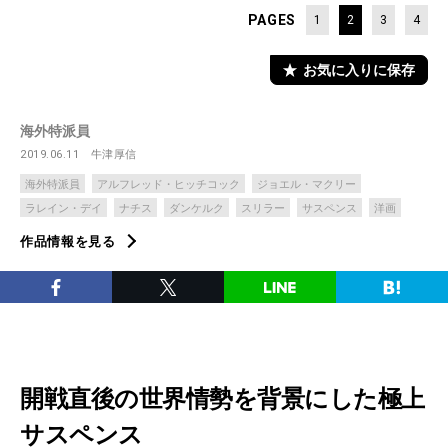
PAGES
1
2
3
4
お気に入りに保存
海外特派員
2019.06.11
牛津厚信
海外特派員
アルフレッド・ヒッチコック
ジョエル・マクリー
ラレイン・デイ
ナチス
ダンケルク
スリラー
サスペンス
洋画
作品情報を見る
開戦直後の世界情勢を背景にした極上
サスペンス