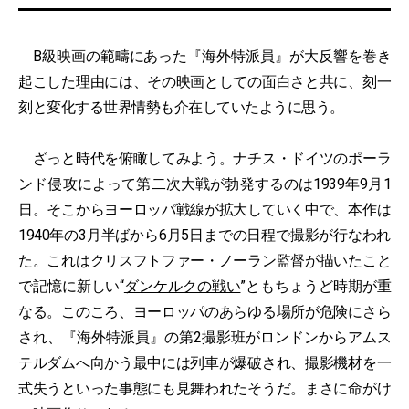
B級映画の範疇にあった『海外特派員』が大反響を巻き
起こした理由には、その映画としての面白さと共に、刻一
刻と変化する世界情勢も介在していたように思う。
ざっと時代を俯瞰してみよう。ナチス・ドイツのポーラ
ンド侵攻によって第二次大戦が勃発するのは1939年9月1
日。そこからヨーロッパ戦線が拡大していく中で、本作は
1940年の3月半ばから6月5日までの日程で撮影が行なわれ
た。これはクリスフトファー・ノーラン監督が描いたこと
で記憶に新しい“
ダンケルクの戦い
”ともちょうど時期が重
なる。このころ、ヨーロッパのあらゆる場所が危険にさら
され、『海外特派員』の第2撮影班がロンドンからアムス
テルダムへ向かう最中には列車が爆破され、撮影機材を一
式失うといった事態にも見舞われたそうだ。まさに命がけ