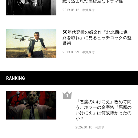
織り込まれた高密度なドラマ性
2019.05.16
牛津厚信
50年代究極の娯楽作『北北西に進
路を取れ』に見るヒッチコックの監
督術
2019.03.29
牛津厚信
RANKING
『悪魔のいけにえ』改めて問
う、ホラーの金字塔『悪魔の
いけにえ』は何故怖かったの
か？
2026.01.10
相馬学