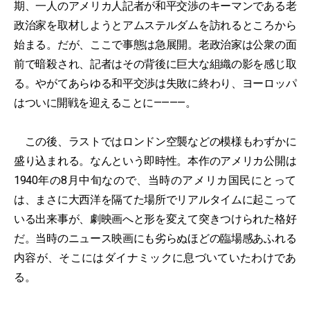
期、一人のアメリカ人記者が和平交渉のキーマンである老
政治家を取材しようとアムステルダムを訪れるところから
始まる。だが、ここで事態は急展開。老政治家は公衆の面
前で暗殺され、記者はその背後に巨大な組織の影を感じ取
る。やがてあらゆる和平交渉は失敗に終わり、ヨーロッパ
はついに開戦を迎えることに————。
この後、ラストではロンドン空襲などの模様もわずかに
盛り込まれる。なんという即時性。本作のアメリカ公開は
1940年の8月中旬なので、当時のアメリカ国民にとって
は、まさに大西洋を隔てた場所でリアルタイムに起こって
いる出来事が、劇映画へと形を変えて突きつけられた格好
だ。当時のニュース映画にも劣らぬほどの臨場感あふれる
内容が、そこにはダイナミックに息づいていたわけであ
る。