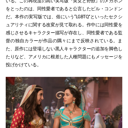
いる。この再現度の高い実写版『美女と野獣』のメガホン
をとったのは、同性愛者であると公言したビル・コンドン
だ。本作の実写版では、俗にいう“LGBTQ”といったセクシ
ュアリティに関する改変が見て取れる。作中には同性愛を
感じさせるキャラクター描写が存在し、同性愛者である監
督の独自カラーが作品の隅々にまで反映されている。ま
た、原作には登場しない黒人キャラクターの追加を脚色し
たりなど、アメリカに根差した人種問題にもメッセージを
投げかけている。