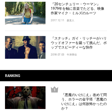
『20センチュリー・ウーマン』
1979年を軸に音楽でたどる、映像
作家マイク・ミルズのルーツ
2017.12.11
森直人
『スナッチ』ガイ・リッチーがハリ
ウッドオファーを蹴って挑んだ、ポ
ップでスピーディーな快作
2018.07.03
牛津厚信
RANKING
『悪魔のいけにえ』改めて問
う、ホラーの金字塔『悪魔の
いけにえ』は何故怖かったの
か？