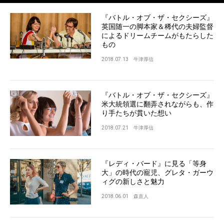
『バトル・オブ・ザ・セクシーズ』
英国随一の脚本家＆稀代の夫婦監督
によるドリームチームがもたらした
もの
2018.07.13
牛津厚信
『バトル・オブ・ザ・セクシーズ』
米大統領選に翻弄されながらも、作
り手たちが貫いた想い
2018.07.21
牛津厚信
『レディ・バード』に見る「等身
大」の時代の寵児、グレタ・ガーウ
ィグの新しさと魅力
2018.06.01
森直人