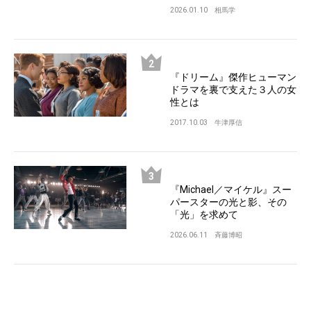
2026.01.10
相馬学
『ドリーム』傑作ヒューマン
ドラマを裏で支えた３人の女
性とは
2017.10.03
牛津厚信
『Michael／マイケル』スー
パースターの光と影、その
「光」を求めて
2026.06.11
斉藤博昭