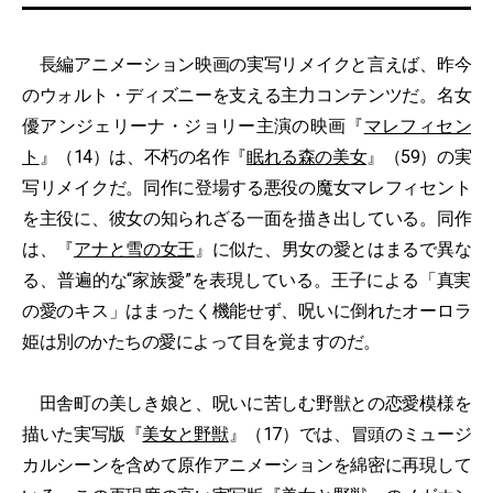
長編アニメーション映画の実写リメイクと言えば、昨今
のウォルト・ディズニーを支える主力コンテンツだ。名女
優アンジェリーナ・ジョリー主演の映画『
マレフィセン
ト
』（14）は、不朽の名作『
眠れる森の美女
』（59）の実
写リメイクだ。同作に登場する悪役の魔女マレフィセント
を主役に、彼女の知られざる一面を描き出している。同作
は、『
アナと雪の女王
』に似た、男女の愛とはまるで異な
る、普遍的な“家族愛”を表現している。王子による「真実
の愛のキス」はまったく機能せず、呪いに倒れたオーロラ
姫は別のかたちの愛によって目を覚ますのだ。
田舎町の美しき娘と、呪いに苦しむ野獣との恋愛模様を
描いた実写版『
美女と野獣
』（17）では、冒頭のミュージ
カルシーンを含めて原作アニメーションを綿密に再現して