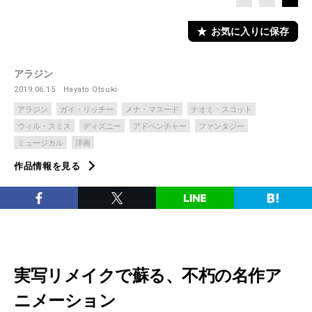
お気に入りに保存
アラジン
2019.06.15
Hayato Otsuki
アラジン
ガイ・リッチー
メナ・マスード
ナオミ・スコット
ウィル・スミス
ディズニー
アドベンチャー
ファンタジー
ミュージカル
洋画
作品情報を見る
実写リメイクで蘇る、不朽の名作ア
ニメーション