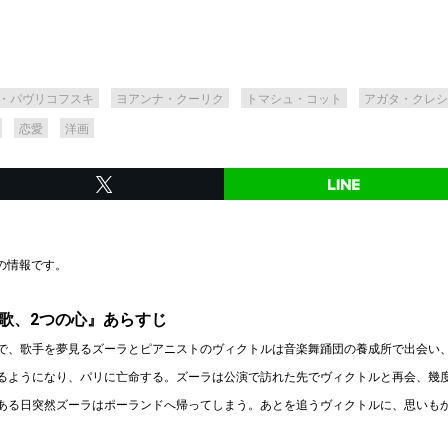
・パヴリコフスキ
ヨアンナ・クーリク
トマシュ・コット
アガタ・クレシ
恋愛
洋画
時の情報です。
あの歌、2つの心』あらすじ
で、歌手を夢見るズーラとピアニストのヴィクトルは音楽舞踊団の養成所で出会い
るようになり、パリに亡命する。ズーラは公演で訪れた先でヴィクトルと再会、幾
ある日突然ズーラはポーランドへ帰ってしまう。あとを追うヴィクトルに、思いも