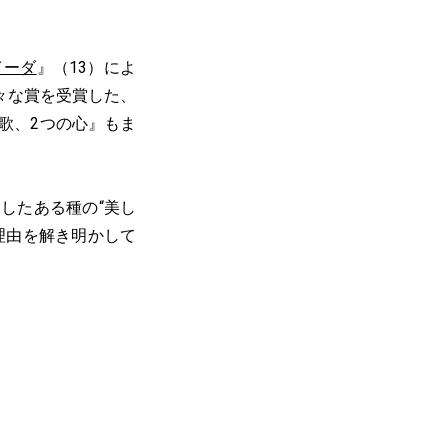
イーダ
』（13）によ
々な賞を受賞した、
の歌、2つの心』もま
したある種の“美し
理由を解き明かして