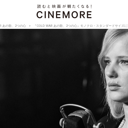
AR あの歌、2つの心
『COLD WAR あの歌、2つの心』モノクロ・スタンダードサイ