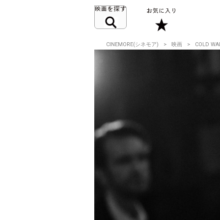
CINEMORE(シネモア)
映画
COLD W