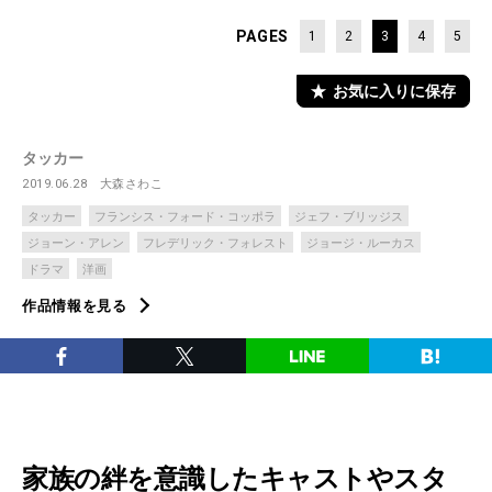
PAGES
1
2
3
4
5
お気に入りに保存
タッカー
2019.06.28
大森さわこ
タッカー
フランシス・フォード・コッポラ
ジェフ・ブリッジス
ジョーン・アレン
フレデリック・フォレスト
ジョージ・ルーカス
ドラマ
洋画
作品情報を見る
家族の絆を意識したキャストやスタ