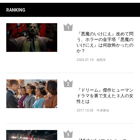
RANKING
『悪魔のいけにえ』改めて問
う、ホラーの金字塔『悪魔の
いけにえ』は何故怖かったの
か？
2026.01.10
相馬学
『ドリーム』傑作ヒューマン
ドラマを裏で支えた３人の女
性とは
2017.10.03
牛津厚信