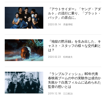
『アウトサイダー』「ヤング・アダ
ルト」の流行に乗り、「ブラット・
パック」の原点に。
2020.05.14
斉藤博昭
『地獄の黙示録』を生み出した、キ
ャスト・スタッフの様々な交代劇と
は？
2020.02.23
松崎健夫
『ランブルフィッシュ』80年代青
春映画ブームの中の実験作は成功か
失敗か？白黒フィルムに込められた
監督の想いとは
2019.12.18
江口航治