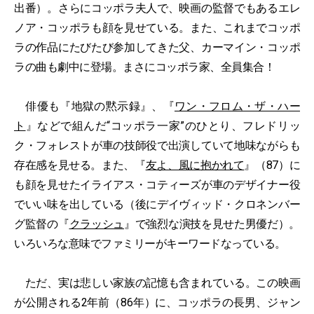
出番）。さらにコッポラ夫人で、映画の監督でもあるエレ
ノア・コッポラも顔を見せている。また、これまでコッポ
ラの作品にたびたび参加してきた父、カーマイン・コッポ
ラの曲も劇中に登場。まさにコッポラ家、全員集合！
俳優も『地獄の黙示録』、『
ワン・フロム・ザ・ハー
ト
』などで組んだ“コッポラ一家”のひとり、フレドリッ
ク・フォレストが車の技師役で出演していて地味ながらも
存在感を見せる。また、『
友よ、風に抱かれて
』（87）に
も顔を見せたイライアス・コティーズが車のデザイナー役
でいい味を出している（後にデイヴィッド・クロネンバー
グ監督の『
クラッシュ
』で強烈な演技を見せた男優だ）。
いろいろな意味でファミリーがキーワードなっている。
ただ、実は悲しい家族の記憶も含まれている。この映画
が公開される2年前（86年）に、コッポラの長男、ジャン