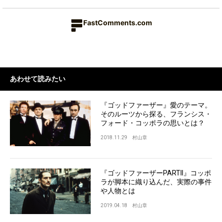
FastComments.com
あわせて読みたい
『ゴッドファーザー』愛のテーマ。
そのルーツから探る、フランシス・
フォード・コッポラの思いとは？
2018.11.29
村山章
『ゴッドファーザーPARTII』コッポ
ラが脚本に織り込んだ、実際の事件
や人物とは
2019.04.18
村山章