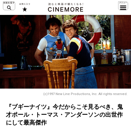
(c)1997 New Line Productions, Inc. All rights reserved.
『ブギーナイツ』今だからこそ見るべき、鬼
才ポール・トーマス・アンダーソンの出世作
にして最高傑作