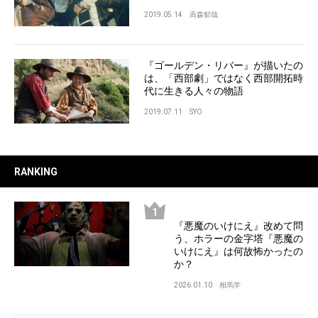
2019.05.14
高森郁哉
『ゴールデン・リバー』が描いたの
は、「西部劇」ではなく西部開拓時
代に生きる人々の物語
2019.07.11
SYO
RANKING
『悪魔のいけにえ』改めて問
う、ホラーの金字塔『悪魔の
いけにえ』は何故怖かったの
か？
2026.01.10
相馬学