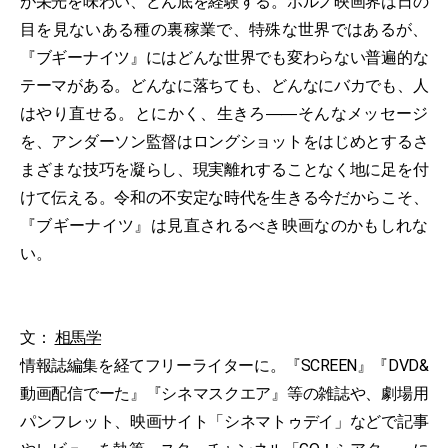
が栄光を味わい、どん底を経験する。ポルノ映画界は日の
目を見ないある種の裏稼業で、特殊な世界ではあるが、
『ブギーナイツ』にはどんな世界でも変わらない普遍的な
テーマがある。どんなに落ちても、どんなにバカでも、人
はやり直せる。とにかく、生きろ――そんなメッセージ
を、アンダーソン監督はロングショットをはじめとするさ
まざまな技巧を凝らし、現実離れすることなく地に足を付
けて伝える。令和の不安定な時代を生きる今だからこそ、
『ブギーナイツ』は見直されるべき映画なのかもしれな
い。
文：
相馬学
情報誌編集を経てフリーライターに。『SCREEN』『DVD&
動画配信でーた』『シネマスクエア』等の雑誌や、劇場用
パンフレット、映画サイト「シネマトゥデイ」などで記事