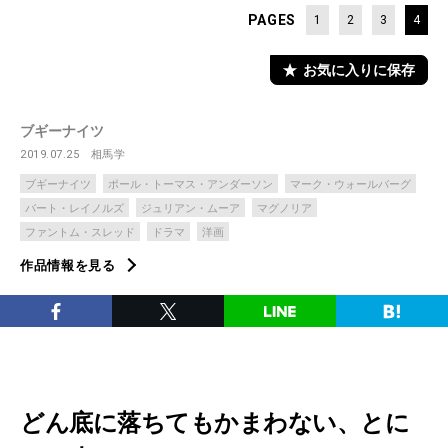
PAGES
1
2
3
4
お気に入りに保存
ブギーナイツ
2019.07.25
相馬学
ブギーナイツ
ポール・トーマス・アンダーソン
マーク・ウォールバーグ
バート・レイノルズ
ジュリアン・ムーア
マグノリア
ファントム・スレッド
ドラマ
洋画
作品情報を見る
どん底に落ちてもかまわない、とに