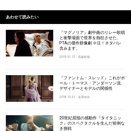
あわせて読みたい
『マグノリア』劇中曲のリレー歌唱
と衝撃場面で世界を熱狂させた、
PTAの傑作群像劇 ※注！ネタバレ
含みます。
2019.01.12
高森郁哉
『ファントム・スレッド』これがポ
ール・トーマス・アンダーソン流、
デザイナーとモデルの関係性
2018.10.31
金原由佳
20世紀屈指の感動作『タイタニッ
ク』のスペクタクルを生んだ前例な
き挑戦