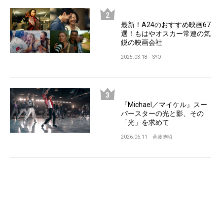
最新！A24のおすすめ映画67
選！もはやオスカー常連の気
鋭の映画会社
2025.03.18
SYO
『Michael／マイケル』スー
パースターの光と影、その
「光」を求めて
2026.06.11
斉藤博昭