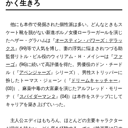
かく生きろ
他にも本作で発掘された個性派は多い。どんなときもス
ケート靴を脱がない新進ポルノ女優ローラーガールを演じ
たヘザー・グラハムは『
オースティン・パワーズ：デラッ
クス
』(99)等で人気を博し、妻の浮気に悩まされつづる助
監督リトル・ビル役のウィリアム・Ｈ・メイシーは『
ファ
ーゴ
』(96)に続いて高評価を得た。男優役のドン・チード
ル（『
アベンジャーズ
』シリーズ）、男性ストリッパーに
扮したトーマス・ジェーン（『
ドリームキャッチャー
』
(03)）、麻薬中毒の大富豪を演じたアルフレッド・モリー
ナ（『
スパイダーマン２
』(04)）は本作をステップにして
キャリアを築き上げていった。
主人公エディはもちろん、ほとんどの主要キャラクター