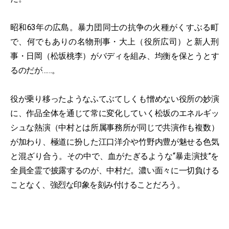
昭和63年の広島。暴力団同士の抗争の火種がくすぶる町
で、何でもありの名物刑事・大上（役所広司）と新人刑
事・日岡（松坂桃李）がバディを組み、均衡を保とうとす
るのだが……。
役が乗り移ったようなふてぶてしくも憎めない役所の妙演
に、作品全体を通じて常に変化していく松坂のエネルギッ
シュな熱演（中村とは所属事務所が同じで共演作も複数）
が加わり、極道に扮した江口洋介や竹野内豊が魅せる色気
と混ざり合う。その中で、血がたぎるような“暴走演技”を
全員全霊で披露するのが、中村だ。濃い面々に一切負ける
ことなく、強烈な印象を刻み付けることだろう。