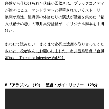
序盤から仕掛けられた伏線が回収され、ブラックコメディ
が徐々にヒューマンドラマへと昇華されていくストーリー
展開が秀逸。星野源の体当たりの演技が話題を集めた『箱
入り息子の恋』の市井昌秀監督が、オリジナル脚本を手掛
けた。
あわせて読みたい：
あくまで必死に遺産を取り合ってくだ
さいと、役者さんにお願いしました。市井昌秀監督『台風
家族』【Director’s Interview Vol.39】
8.『アラジン』（19） 監督：ガイ・リッチー 128分