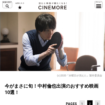
(c)2020『水曜日が消えた』製作委員会
今がまさに旬！中村倫也出演のおすすめ映画
10選！
PAGES
1
2
3