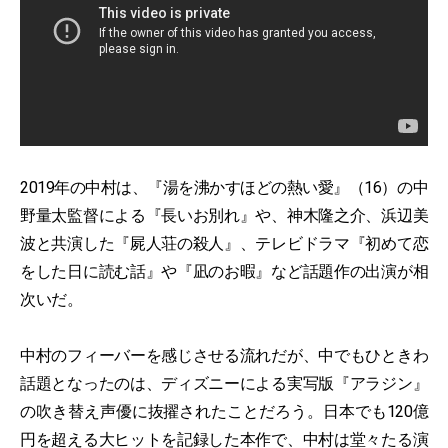
2019年の中村は、『湯を沸かすほどの熱い愛』（16）の中
野量太監督による『長いお別れ』や、神木隆之介、浜辺美
波と共演した『屍人荘の殺人』、テレビドラマ『初めて恋
をした日に読む話』や『凪のお暇』など話題作の出演が相
次いだ。
中村のフィーバーを感じさせる流れだが、中でもひときわ
話題となったのは、ディズニーによる実写版『アラジン』
の吹き替え声優に抜擢されたことだろう。日本でも120億
円を超える大ヒットを記録した本作で、中村は堂々たる演