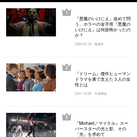
『悪魔のいけにえ』改めて問
う、ホラーの金字塔『悪魔の
いけにえ』は何故怖かったの
か？
2026.01.10
相馬学
『ドリーム』傑作ヒューマン
ドラマを裏で支えた３人の女
性とは
2017.10.03
牛津厚信
『Michael／マイケル』スー
パースターの光と影、その
「光」を求めて