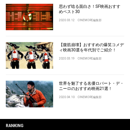
思わず唸る面白さ！SF映画おすす
めベスト30
2020.03.12
CINEMORE編集部
【腹筋崩壊】おすすめの爆笑コメデ
ィ映画30選を年代別でご紹介！
2020.03.19
CINEMORE編集部
世界を魅了する名優ロバート・デ・
ニーロのおすすめ映画21選！
2020.04.10
CINEMORE編集部
RANKING