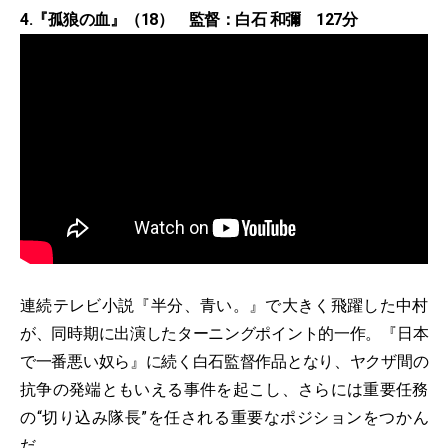
4.『孤狼の血』（18） 監督：白石 和彌 127分
連続テレビ小説『半分、青い。』で大きく飛躍した中村
が、同時期に出演したターニングポイント的一作。『日本
で一番悪い奴ら』に続く白石監督作品となり、ヤクザ間の
抗争の発端ともいえる事件を起こし、さらには重要任務
の“切り込み隊長”を任される重要なポジションをつかん
だ。