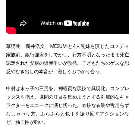
草彅剛、新井浩文、MEGUMIと4人兄妹を演じたコメディ
家族劇。銀行強盗をしでかし、行方不明となったまま死亡
認定された父親の遺産争いが勃発。子どもたちのゲスな思
惑やむき出しの本音が、激しくぶつかり合う。
中村は末っ子の三男を、神経質な演技で具現化。コンプレ
ックスを抱え、世間の注目を集めようとする刹那的なキャ
ラクターをユニークに演じ切った。奇抜な衣装や舌足らず
なしゃべり方、ふらふらと包丁を振り回すアクションな
ど、独自性が強い。