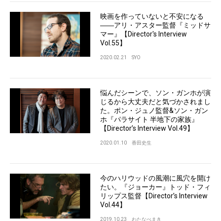
映画を作っていないと不安になる
――アリ・アスター監督『ミッドサ
マー』【Director's Interview
Vol.55】
2020.02.21
SYO
悩んだシーンで、ソン・ガンホが演
じるから大丈夫だと気づかされまし
た。ポン・ジュノ監督&ソン・ガン
ホ『パラサイト 半地下の家族』
【Director’s Interview Vol.49】
2020.01.10
香田史生
今のハリウッドの風潮に風穴を開け
たい。『ジョーカー』トッド・フィ
リップス監督【Director’s Interview
Vol.44】
2019.10.23
わたなべまき