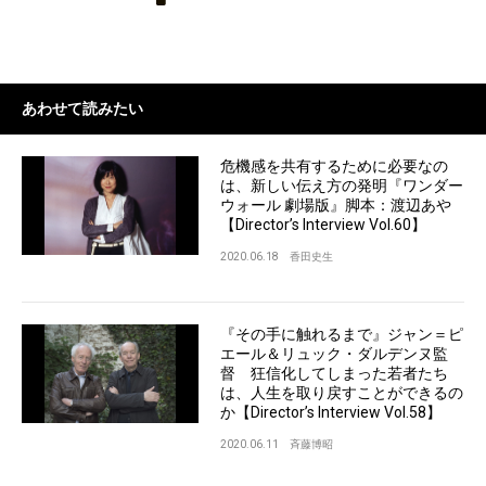
あわせて読みたい
危機感を共有するために必要なの
は、新しい伝え方の発明『ワンダー
ウォール 劇場版』脚本：渡辺あや
【Director’s Interview Vol.60】
2020.06.18
香田史生
『その手に触れるまで』ジャン＝ピ
エール＆リュック・ダルデンヌ監
督 狂信化してしまった若者たち
は、人生を取り戻すことができるの
か【Director’s Interview Vol.58】
2020.06.11
斉藤博昭