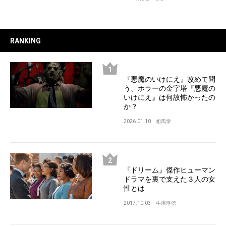
RANKING
『悪魔のいけにえ』改めて問
う、ホラーの金字塔『悪魔の
いけにえ』は何故怖かったの
か？
2026.01.10
相馬学
『ドリーム』傑作ヒューマン
ドラマを裏で支えた３人の女
性とは
2017.10.03
牛津厚信