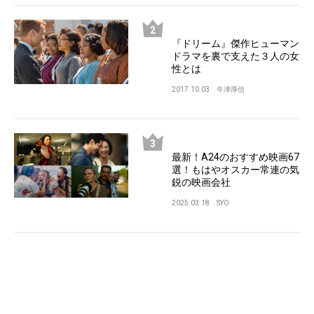
『ドリーム』傑作ヒューマン
ドラマを裏で支えた３人の女
性とは
2017.10.03
牛津厚信
最新！A24のおすすめ映画67
選！もはやオスカー常連の気
鋭の映画会社
2025.03.18
SYO