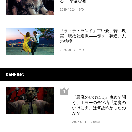
る、“幸福な嘘”
2019.10.24
SYO
『ラ・ラ・ランド』甘い愛、苦い現
実、取捨と選択――儚き「夢追い人
の彷徨」
2020.04.13
SYO
RANKING
『悪魔のいけにえ』改めて問
う、ホラーの金字塔『悪魔の
いけにえ』は何故怖かったの
か？
2026.01.10
相馬学