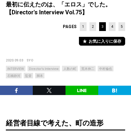
最初に伝えたのは、「エロス」でした。
【Director's Interview Vol.75】
PAGES
1
2
3
4
5
お気に入りに保存
2020.09.03
SYO
INTERVIEW
Director’s Interview
人数の町
荒木伸二
中村倫也
石橋静河
監督
脚本
経営者目線で考えた、町の造形