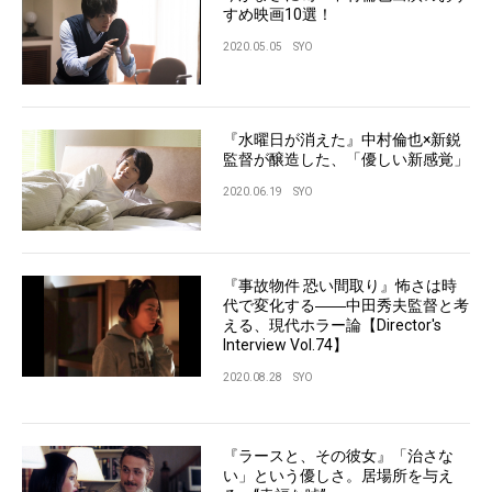
すめ映画10選！
2020.05.05
SYO
『水曜日が消えた』中村倫也×新鋭
監督が醸造した、「優しい新感覚」
2020.06.19
SYO
『事故物件 恐い間取り』怖さは時
代で変化する――中田秀夫監督と考
える、現代ホラー論【Director's
Interview Vol.74】
2020.08.28
SYO
『ラースと、その彼女』「治さな
い」という優しさ。居場所を与え