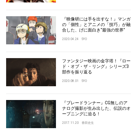
『映像研には手を出すな！』マンガ
の「個性」とアニメの「技巧」が融
合した、げに面白き“最強の世界”
2020.04.24
SYO
ファンタジー映画の金字塔！『ロー
ド・オブ・ザ・リング』シリーズ3
部作を振り返る
2020.08.01
SYO
『ブレードランナー』CG無しのア
ナログ撮影が生み出した、伝説のオ
ープニングに迫る！
2017.11.20
香田史生