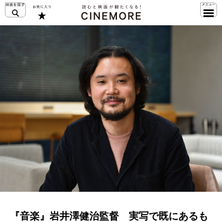
『音楽』岩井澤健治監督 実写で既にあるも