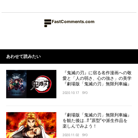
FastComments.com
あわせて読みたい
『鬼滅の刃』に宿る名作漫画への敬
愛と「人の弱さ、心の強さ」の美学
『劇場版「鬼滅の刃」無限列車編』
2020.10.17
SYO
『劇場版「鬼滅の刃」無限列車編』
を観た後は…⁉︎ “原型”や派生作品を
楽しんでみよう！
2020.11.02
SYO