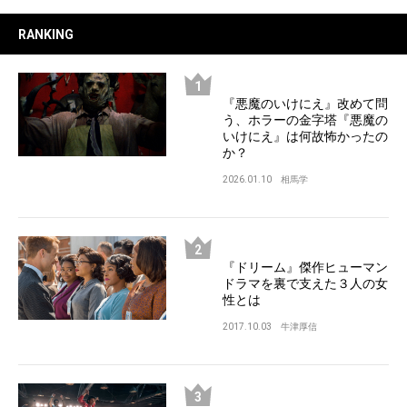
RANKING
『悪魔のいけにえ』改めて問
う、ホラーの金字塔『悪魔の
いけにえ』は何故怖かったの
か？
2026.01.10
相馬学
『ドリーム』傑作ヒューマン
ドラマを裏で支えた３人の女
性とは
2017.10.03
牛津厚信