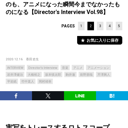
のも、アニメになった瞬間今までなかったも
のになる【Director's Interview Vol.98】
PAGES
1
2
3
4
5
お気に入りに保存
2020.12.16
香田史生
INTERVIEW
Director’s Interview
音楽
アニメ
アニメーション
岩井澤健治
大橋裕之
坂本慎太郎
駒井蓮
前野朋哉
芹澤興人
平岩紙
竹中直人
岡村靖幸
実写をトレースするロトスコープ