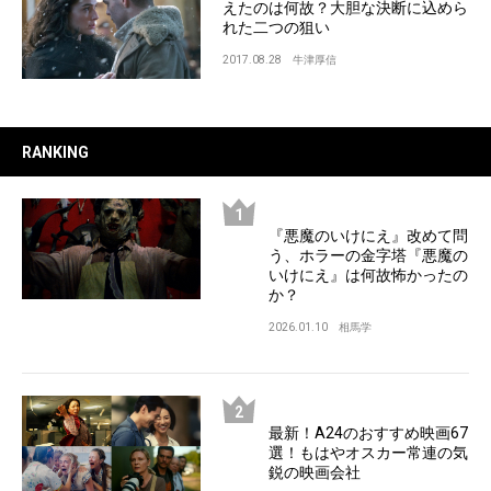
えたのは何故？大胆な決断に込めら
れた二つの狙い
2017.08.28
牛津厚信
RANKING
『悪魔のいけにえ』改めて問
う、ホラーの金字塔『悪魔の
いけにえ』は何故怖かったの
か？
2026.01.10
相馬学
最新！A24のおすすめ映画67
選！もはやオスカー常連の気
鋭の映画会社