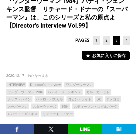
『ワンダーウーマン 1984』パティ・ジェン
キンス監督 リチャード・ドナーの『スーパ
ーマン』は、このシリーズと私の原点よ
【Director's Interview Vol.99】
PAGES
1
2
3
4
お気に入りに保存
2020.12.17
わたなべまき
INTERVIEW
Director’s Interview
ワンダーウーマン
ワンダーウーマン 1984
パティ・ジェンキンス
ガル・ガドット
クリス・パイン
ペドロ・パスカル
ロビン・ライト
DC
アメコミ
スーパーマン
スターウォーズ
1984
スティーブン・スピルバーグ
ロバート・ゼメキス
リチャード・ドナー