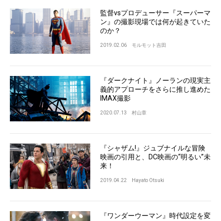
監督vsプロデューサー『スーパーマ
ン』の撮影現場では何が起きていた
のか？
2019.02.06
モルモット吉田
『ダークナイト』ノーランの現実主
義的アプローチをさらに推し進めた
IMAX撮影
2020.07.13
村山章
『シャザム!』ジュブナイルな冒険
映画の引用と、DC映画の“明るい”未
来！
2019.04.22
Hayato Otsuki
『ワンダーウーマン』時代設定を変