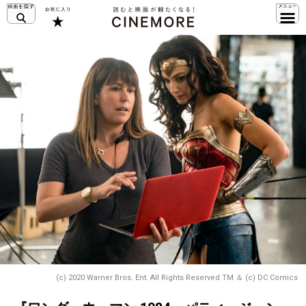
(c) 2020 Warner Bros. Ent. All Rights Reserved TM ＆ (c) DC Comics