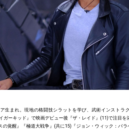
ネシア生まれ。現地の格闘技シラットを学び、武術インストラ
タイガーキッド』で映画デビュー後『ザ・レイド』(11)で注目
の覚醒』『極道大戦争』(共に15)『ジョン・ウィック：パラベ