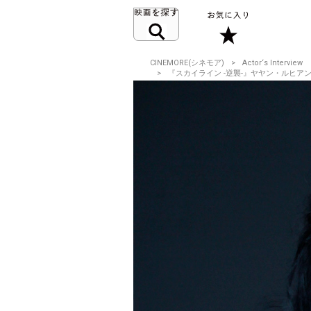
CINEMORE(シネモア)
Actor‘s Interview
『スカイライン -逆襲-』ヤヤン・ルヒアン 