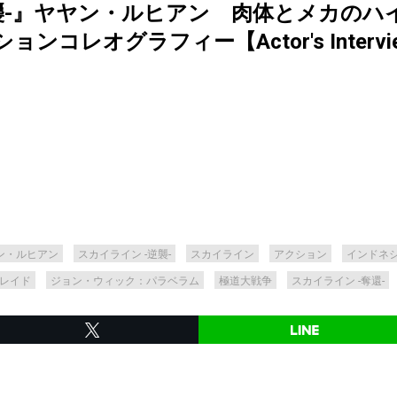
逆襲-』ヤヤン・ルヒアン 肉体とメカのハ
レオグラフィー【Actor's Interview
ン・ルヒアン
スカイライン -逆襲-
スカイライン
アクション
インドネ
レイド
ジョン・ウィック：パラベラム
極道大戦争
スカイライン -奪還-