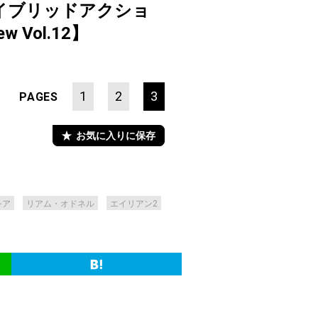
イブリッドアクショ
 Vol.12】
1
2
3
PAGES
お気に入りに保存
シア
リアム・オドネル
エイリアン2