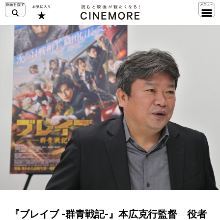
『ブレイブ -群青戦記-』本広克行監督 役者