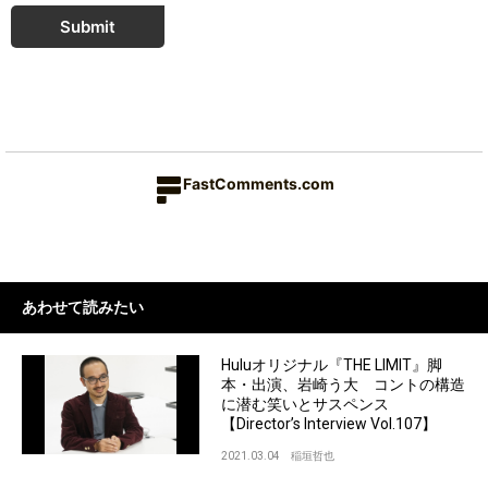
Submit
FastComments.com
あわせて読みたい
Huluオリジナル『THE LIMIT』脚
本・出演、岩崎う大 コントの構造
に潜む笑いとサスペンス
【Director’s Interview Vol.107】
2021.03.04
稲垣哲也