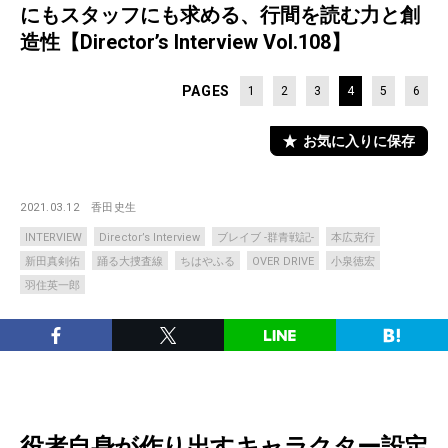
にもスタッフにも求める、行間を読む力と創
造性【Director’s Interview Vol.108】
PAGES
1
2
3
4
5
6
お気に入りに保存
2021.03.12
香田史生
INTERVIEW
Director’s Interview
ブレイブ -群青戦記-
本広克行
新田真剣佑
踊る大捜査線
ちはやふる
OVER DRIVE
小泉徳宏
羽住英一郎
役者自身が作り出すキャラクター設定