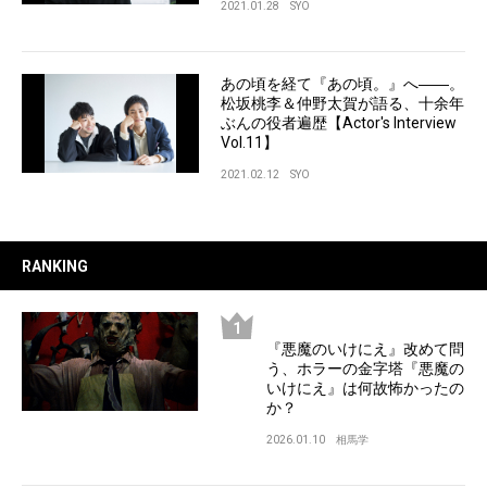
2021.01.28
SYO
あの頃を経て『あの頃。』へ――。
松坂桃李＆仲野太賀が語る、十余年
ぶんの役者遍歴【Actor's Interview
Vol.11】
2021.02.12
SYO
RANKING
『悪魔のいけにえ』改めて問
う、ホラーの金字塔『悪魔の
いけにえ』は何故怖かったの
か？
2026.01.10
相馬学