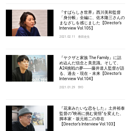
『すばらしき世界』西川美和監督
「身分帳」全編に、佐木隆三さんの
まなざしを感じました【Director’s
Interview Vol.105】
2021.02.11
香田史生
『ヤクザと家族 The Family』に詰
め込んだ信念と美意識。そして、
A24挑戦の夢――藤井道人監督が語
る、過去・現在・未来【Director's
Interview Vol.104】
2021.01.29
SYO
『花束みたいな恋をした』土井裕泰
監督の“映画に挑む覚悟”を変えた、
脚本家・坂元裕二の存在
【Director's Interview Vol.103】