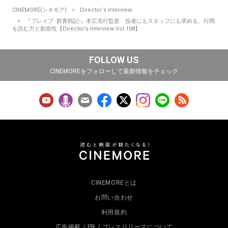
CINEMORE(シネモア)
Director‘s Interview
『ブレイブ -群青戦記-』本広克行監督 役者にもスタッフにも求める、行間
を読む力と創造性【Director’s Interview Vol.108】
FOLLOW US
CINEMOREをフォローして最新情報をチェック
CINEMOREとは
お問い合わせ
利用規約
広告掲載 / PR / プレスリリースについて