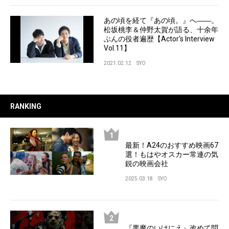
あの頃を経て『あの頃。』へ――。
松坂桃李＆仲野太賀が語る、十余年
ぶんの役者遍歴【Actor's Interview
Vol.11】
2021.02.12
SYO
RANKING
最新！A24のおすすめ映画67
選！もはやオスカー常連の気
鋭の映画会社
2025.03.18
SYO
『悪魔のいけにえ』改めて問