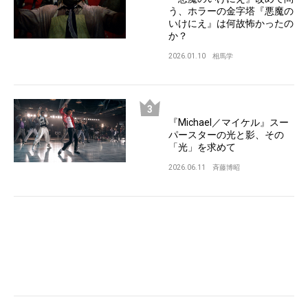
う、ホラーの金字塔『悪魔の
いけにえ』は何故怖かったの
か？
2026.01.10
相馬学
『Michael／マイケル』スー
パースターの光と影、その
「光」を求めて
2026.06.11
斉藤博昭