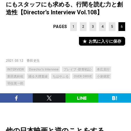
にもスタッフにも求める、行間を読む力と創
造性【Director’s Interview Vol.108】
PAGES
1
2
3
4
5
6
お気に入りに保存
2021.03.12
香田史生
INTERVIEW
Director’s Interview
ブレイブ -群青戦記-
本広克行
新田真剣佑
踊る大捜査線
ちはやふる
OVER DRIVE
小泉徳宏
羽住英一郎
他の日本映画と逆のことをする