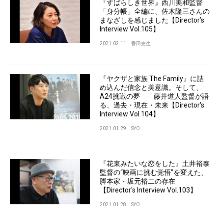
『すばらしき世界』西川美和監督
「身分帳」全編に、佐木隆三さんの
まなざしを感じました【Director’s
Interview Vol.105】
2021.02.11
香田史生
『ヤクザと家族 The Family』に詰
め込んだ信念と美意識。そして、
A24挑戦の夢――藤井道人監督が語
る、過去・現在・未来【Director's
Interview Vol.104】
2021.01.29
SYO
『花束みたいな恋をした』土井裕泰
監督の“映画に挑む覚悟”を変えた、
脚本家・坂元裕二の存在
【Director's Interview Vol.103】
2021.01.28
SYO