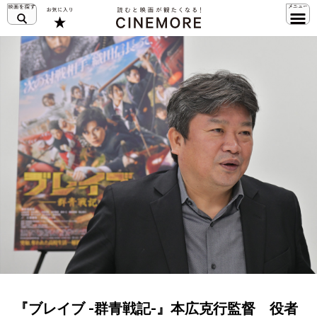
『ブレイブ -群青戦記-』本広克行監督 役者