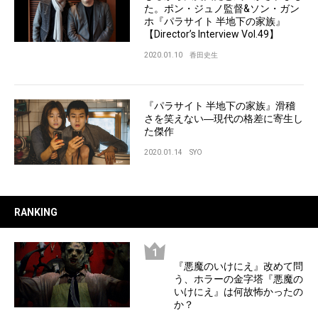
た。ポン・ジュノ監督&ソン・ガン
ホ『パラサイト 半地下の家族』
【Director’s Interview Vol.49】
2020.01.10
香田史生
『パラサイト 半地下の家族』滑稽
さを笑えない―現代の格差に寄生し
た傑作
2020.01.14
SYO
RANKING
『悪魔のいけにえ』改めて問
う、ホラーの金字塔『悪魔の
いけにえ』は何故怖かったの
か？