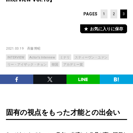
PAGES
1
2
3
お気に入りに保存
2021.03.19
斉藤博昭
INTERVIEW
Actor’s Interview
ミナリ
スティーヴン・ユァン
リー・アイザック・チョン
韓国
アカデミー賞
固有の視点をもった才能との出会い