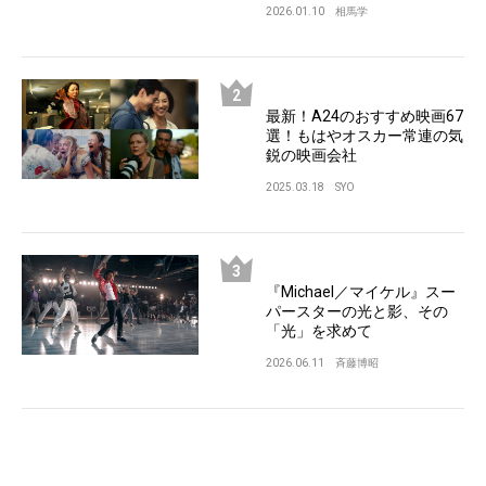
2026.01.10
相馬学
最新！A24のおすすめ映画67
選！もはやオスカー常連の気
鋭の映画会社
2025.03.18
SYO
『Michael／マイケル』スー
パースターの光と影、その
「光」を求めて
2026.06.11
斉藤博昭