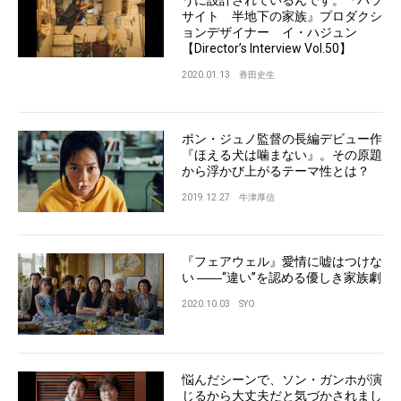
サイト 半地下の家族』プロダクシ
ョンデザイナー イ・ハジュン
【Director’s Interview Vol.50】
2020.01.13
香田史生
ポン・ジュノ監督の長編デビュー作
『ほえる犬は噛まない』。その原題
から浮かび上がるテーマ性とは？
2019.12.27
牛津厚信
『フェアウェル』愛情に嘘はつけな
い ――“違い”を認める優しき家族劇
2020.10.03
SYO
悩んだシーンで、ソン・ガンホが演
じるから大丈夫だと気づかされまし