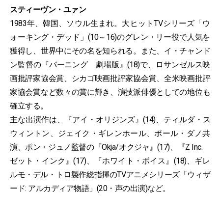
スティーヴン・ユァン
1983年、韓国、ソウル生まれ。大ヒットTVシリーズ「ウ
ォーキング・デッド」(10～16)のグレン・リー役で人気を
獲得し、世界中にその名を知られる。また、イ・チャンド
ン監督の『バーニング 劇場版』(18)で、ロサンゼルス映
画批評家協会賞、シカゴ映画批評家協会賞、全米映画批評
家協会賞など数々の賞に輝き、演技派俳優としての地位も
確立する。
主な出演作は、『アイ・オリジンズ』(14)、ティルダ・ス
ウィントン、ジェイク・ギレンホール、ポール・ダノ共
演、ポン・ジュノ監督の『Okja/オクジャ』(17)、『Z Inc.
ゼット・インク』(17)、『ホワイト・ボイス』(18)、ギレ
ルモ・デル・トロ製作総指揮のTVアニメシリーズ「ウィザ
ード: アルカディア物語」(20・声の出演)など。