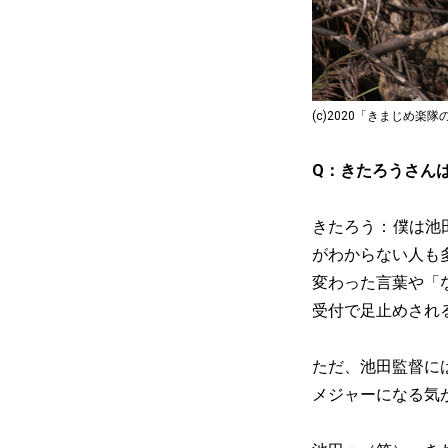
(c)2020「きまじめ
Q：きたろうさん
きたろう：僕は池
がわからない人も
変わった言葉や「
受付で足止めされ
ただ、池田監督に
メジャーになる気