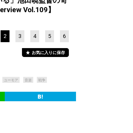
いる」池田暁監督の奇
ew Vol.109】
2
3
4
5
6
お気に入りに保存
ユーモア
音楽
戦争