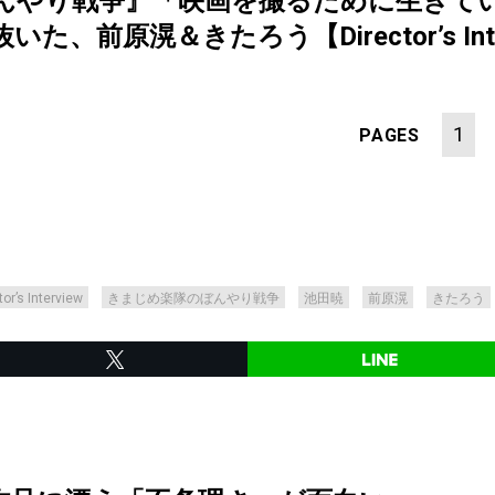
んやり戦争』「映画を撮るために生きて
前原滉＆きたろう【Director’s Intervi
1
PAGES
tor’s Interview
きまじめ楽隊のぼんやり戦争
池田暁
前原滉
きたろう