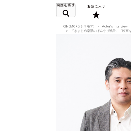
CINEMORE(シネモア)
Actor‘s Interview
『きまじめ楽隊のぼんやり戦争』「映画を撮るた