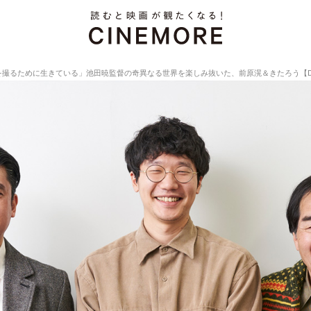
めに生きている」池田暁監督の奇異なる世界を楽しみ抜いた、前原滉＆きたろう【Director’s I