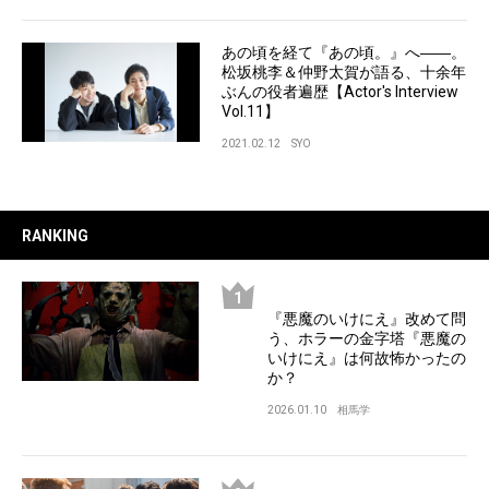
あの頃を経て『あの頃。』へ――。
松坂桃李＆仲野太賀が語る、十余年
ぶんの役者遍歴【Actor's Interview
Vol.11】
2021.02.12
SYO
RANKING
『悪魔のいけにえ』改めて問
う、ホラーの金字塔『悪魔の
いけにえ』は何故怖かったの
か？
2026.01.10
相馬学