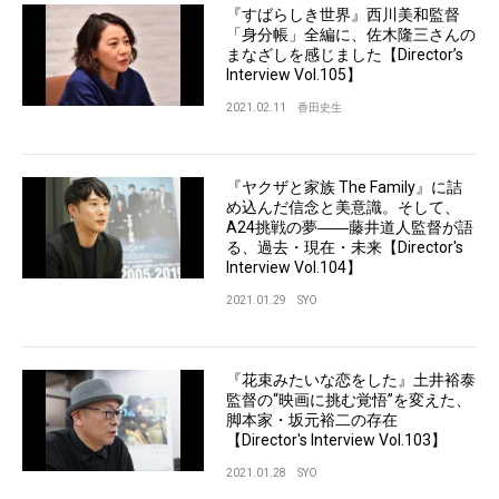
『すばらしき世界』西川美和監督
「身分帳」全編に、佐木隆三さんの
まなざしを感じました【Director’s
Interview Vol.105】
2021.02.11
香田史生
『ヤクザと家族 The Family』に詰
め込んだ信念と美意識。そして、
A24挑戦の夢――藤井道人監督が語
る、過去・現在・未来【Director's
Interview Vol.104】
2021.01.29
SYO
『花束みたいな恋をした』土井裕泰
監督の“映画に挑む覚悟”を変えた、
脚本家・坂元裕二の存在
【Director's Interview Vol.103】
2021.01.28
SYO