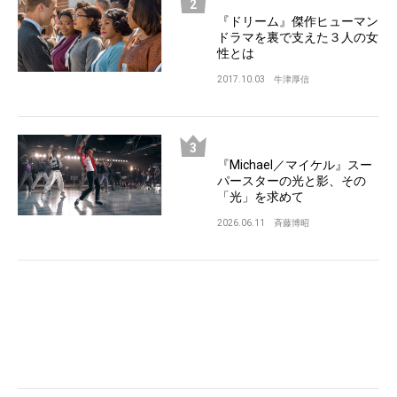
『ドリーム』傑作ヒューマン
ドラマを裏で支えた３人の女
性とは
2017.10.03
牛津厚信
『Michael／マイケル』スー
パースターの光と影、その
「光」を求めて
2026.06.11
斉藤博昭