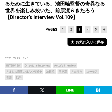
るために生きている」池田暁監督の奇異なる
世界を楽しみ抜いた、前原滉＆きたろう
【Director’s Interview Vol.109】
PAGES
1
2
3
4
5
6
お気に入りに保存
2021.03.25
SYO
INTERVIEW
Director’s Interview
Actor’s Interview
きまじめ楽隊のぼんやり戦争
池田暁
前原滉
きたろう
ユーモア
音楽
戦争