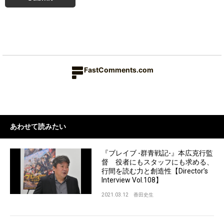
FastComments.com
あわせて読みたい
『ブレイブ -群青戦記-』本広克行監
督 役者にもスタッフにも求める、
行間を読む力と創造性【Director’s
Interview Vol.108】
2021.03.12
香田史生