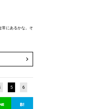
は常にあるかな。そ
4
5
6