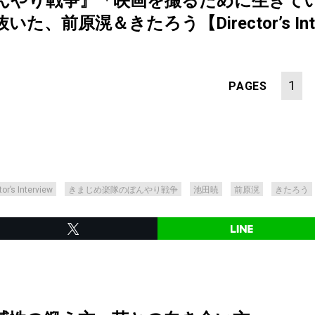
んやり戦争』「映画を撮るために生きて
前原滉＆きたろう【Director’s Intervi
1
PAGES
tor’s Interview
きまじめ楽隊のぼんやり戦争
池田暁
前原滉
きたろう