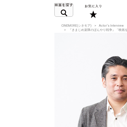
CINEMORE(シネモア)
Actor‘s Interview
『きまじめ楽隊のぼんやり戦争』「映画を撮るた