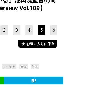
いる」池田暁監督の奇
ew Vol.109】
2
3
4
5
6
お気に入りに保存
ユーモア
音楽
戦争