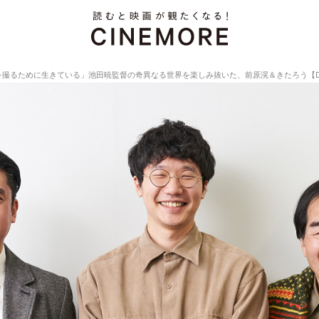
めに生きている」池田暁監督の奇異なる世界を楽しみ抜いた、前原滉＆きたろう【Director’s I