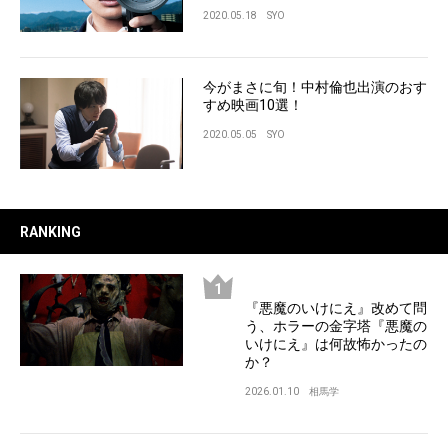
2020.05.18
SYO
今がまさに旬！中村倫也出演のおす
すめ映画10選！
2020.05.05
SYO
RANKING
『悪魔のいけにえ』改めて問
う、ホラーの金字塔『悪魔の
いけにえ』は何故怖かったの
か？
2026.01.10
相馬学