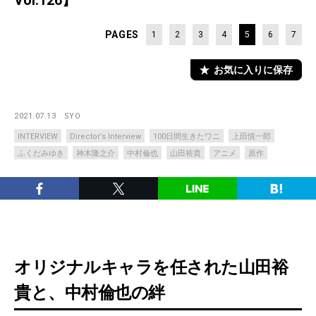
Vol.126】
PAGES
1
2
3
4
5
6
7
お気に入りに保存
2021.07.13
SYO
INTERVIEW
Director’s Interview
100⽇間⽣きたワニ
上田慎一郎
ふくだみゆき
神木隆之介
中村倫也
山田裕貴
アニメ
原作
オリジナルキャラを任された山田裕
貴と、中村倫也の絆