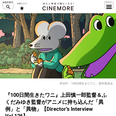
©2021「100⽇間⽣きたワニ」製作委員会
『100日間生きたワニ』上田慎一郎監督＆ふ
くだみゆき監督がアニメに持ち込んだ「異
例」と「異物」【Director’s Interview