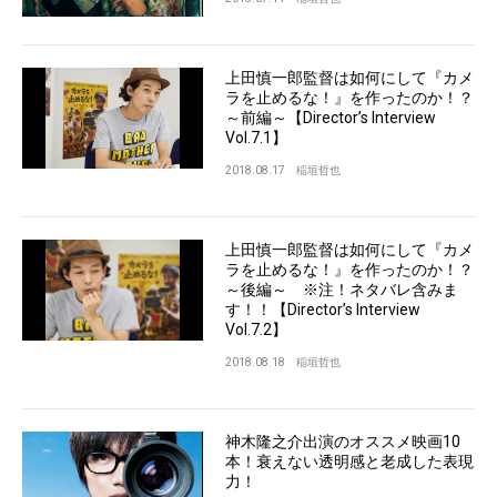
上田慎一郎監督は如何にして『カメ
ラを止めるな！』を作ったのか！？
～前編～【Director’s Interview
Vol.7.1】
2018.08.17
稲垣哲也
上田慎一郎監督は如何にして『カメ
ラを止めるな！』を作ったのか！？
～後編～ ※注！ネタバレ含みま
す！！【Director’s Interview
Vol.7.2】
2018.08.18
稲垣哲也
神木隆之介出演のオススメ映画10
本！衰えない透明感と老成した表現
力！