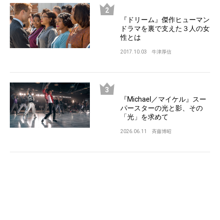
『ドリーム』傑作ヒューマン
ドラマを裏で支えた３人の女
性とは
2017.10.03
牛津厚信
『Michael／マイケル』スー
パースターの光と影、その
「光」を求めて
2026.06.11
斉藤博昭