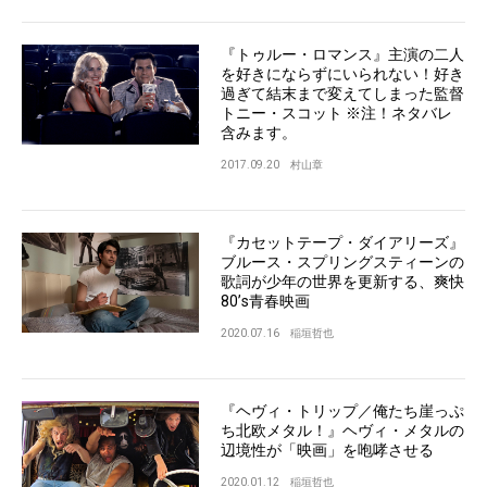
『トゥルー・ロマンス』主演の二人
を好きにならずにいられない！好き
過ぎて結末まで変えてしまった監督
トニー・スコット ※注！ネタバレ
含みます。
2017.09.20
村山章
『カセットテープ・ダイアリーズ』
ブルース・スプリングスティーンの
歌詞が少年の世界を更新する、爽快
80’s青春映画
2020.07.16
稲垣哲也
『ヘヴィ・トリップ／俺たち崖っぷ
ち北欧メタル！』ヘヴィ・メタルの
辺境性が「映画」を咆哮させる
2020.01.12
稲垣哲也