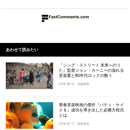
FastComments.com
あわせて読みたい
『シング・ストリート 未来へのう
た』監督ジョン・カーニーの溢れる
音楽愛と80年代ロックの数々
2018.08.15
高森郁哉
青春音楽映画の傑作『パティ・ケイ
ク＄』成功を導き出した必勝方程式
とは
2018.05.17
稲垣哲也