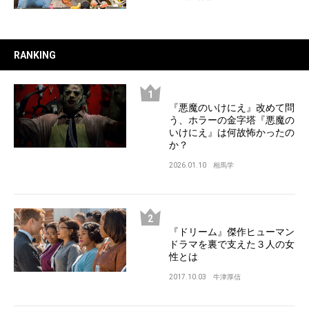
RANKING
『悪魔のいけにえ』改めて問
う、ホラーの金字塔『悪魔の
いけにえ』は何故怖かったの
か？
2026.01.10
相馬学
『ドリーム』傑作ヒューマン
ドラマを裏で支えた３人の女
性とは
2017.10.03
牛津厚信