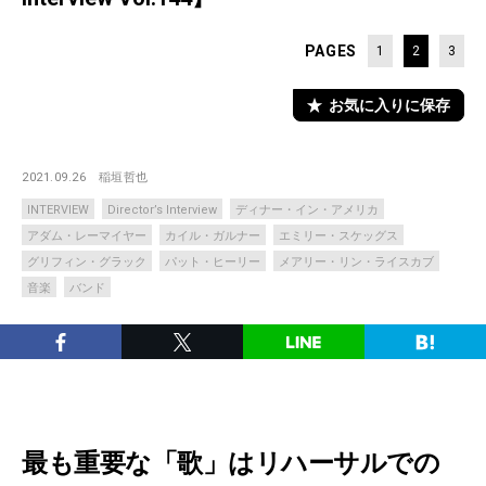
PAGES
1
2
3
お気に入りに保存
2021.09.26
稲垣哲也
INTERVIEW
Director’s Interview
ディナー・イン・アメリカ
アダム・レーマイヤー
カイル・ガルナー
エミリー・スケッグス
グリフィン・グラック
パット・ヒーリー
メアリー・リン・ライスカブ
音楽
バンド
最も重要な「歌」はリハーサルでの