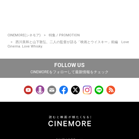
CINEMORE(シネモア)
特集 / PROMOTION
西川美和と山下敦弘、二人の監督が語る「映画とウイスキー」前編 Love
Cinema. Love Whisky.
FOLLOW US
CINEMOREをフォローして最新情報をチェック