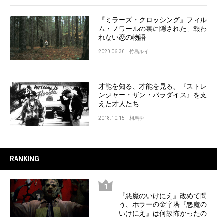
『ミラーズ・クロッシング』フィル
ム・ノワールの裏に隠された、報わ
れない恋の物語
2020.06.30
竹島ルイ
才能を知る、才能を見る、『ストレ
ンジャー・ザン・パラダイス』を支
えた才人たち
2018.10.15
相馬学
RANKING
『悪魔のいけにえ』改めて問
う、ホラーの金字塔『悪魔の
いけにえ』は何故怖かったの