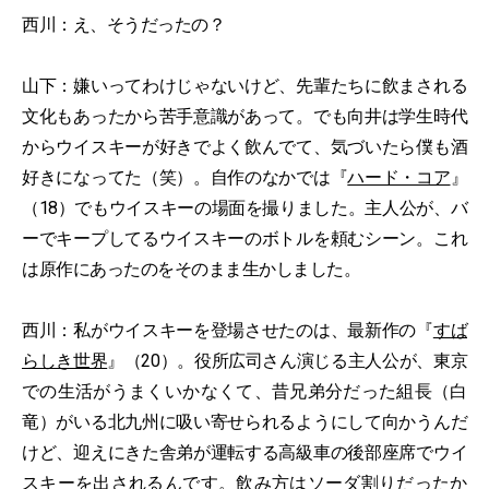
西川：え、そうだったの？
山下：嫌いってわけじゃないけど、先輩たちに飲まされる
文化もあったから苦手意識があって。でも向井は学生時代
からウイスキーが好きでよく飲んでて、気づいたら僕も酒
好きになってた（笑）。自作のなかでは『
ハード・コア
』
（18）でもウイスキーの場面を撮りました。主人公が、バ
ーでキープしてるウイスキーのボトルを頼むシーン。これ
は原作にあったのをそのまま生かしました。
西川：私がウイスキーを登場させたのは、最新作の『
すば
らしき世界
』（20）。役所広司さん演じる主人公が、東京
での生活がうまくいかなくて、昔兄弟分だった組長（白
竜）がいる北九州に吸い寄せられるようにして向かうんだ
けど、迎えにきた舎弟が運転する高級車の後部座席でウイ
スキーを出されるんです。飲み方はソーダ割りだったか