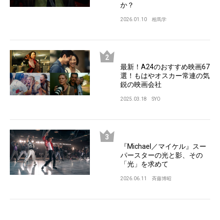
か？
2026.01.10
相馬学
最新！A24のおすすめ映画67
選！もはやオスカー常連の気
鋭の映画会社
2025.03.18
SYO
『Michael／マイケル』スー
パースターの光と影、その
「光」を求めて
2026.06.11
斉藤博昭