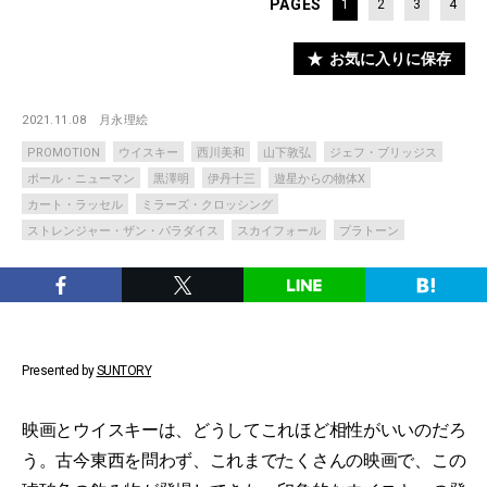
PAGES
1
2
3
4
お気に入りに保存
2021.11.08
月永理絵
PROMOTION
ウイスキー
西川美和
山下敦弘
ジェフ・ブリッジス
ポール・ニューマン
黒澤明
伊丹十三
遊星からの物体X
カート・ラッセル
ミラーズ・クロッシング
ストレンジャー・ザン・パラダイス
スカイフォール
プラトーン
Presented by
SUNTORY
映画とウイスキーは、どうしてこれほど相性がいいのだろ
う。古今東西を問わず、これまでたくさんの映画で、この