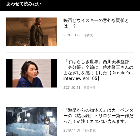
あわせて読みたい
映画とウイスキーの意外な関係と
は！？
2020.10.22
侍功夫
『すばらしき世界』西川美和監督
「身分帳」全編に、佐木隆三さんの
まなざしを感じました【Director’s
Interview Vol.105】
2021.02.11
香田史生
『遊星からの物体Ｘ』はカーペンタ
ーの〈黙示録〉トリロジー第一作だ
った！※注！ネタバレ含みます。
2018.11.09
稲垣哲也