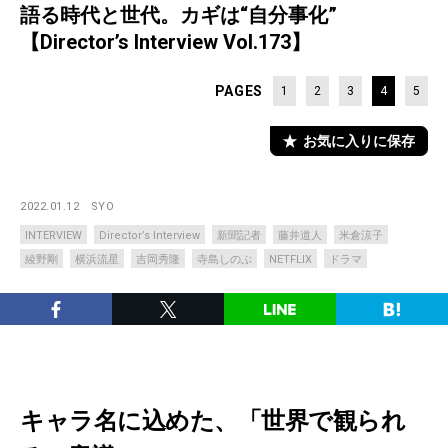
語る時代と世代。カギは“自分事化”
【Director’s Interview Vol.173】
PAGES
1
2
3
4
5
お気に入りに保存
2022.01.12
SYO
INTERVIEW
Director’s Interview
新聞記者
藤井道人
米倉涼子
綾野剛
横浜流星
吉岡秀隆
寺島しのぶ
NETFLIX
ドラマ
キャラ名に込めた、「世界で観られ