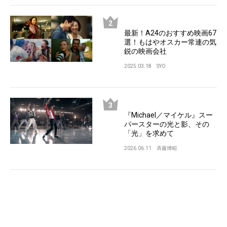
最新！A24のおすすめ映画67
選！もはやオスカー常連の気
鋭の映画会社
2025.03.18
SYO
『Michael／マイケル』スー
パースターの光と影、その
「光」を求めて
2026.06.11
斉藤博昭