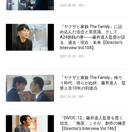
2020.04.03
SYO
『ヤクザと家族 The Family』に詰
め込んだ信念と美意識。そして、
A24挑戦の夢――藤井道人監督が語
る、過去・現在・未来【Director's
Interview Vol.104】
2021.01.29
SYO
『ヤクザと家族 The Family』移ろ
う時代、揺らがぬ絆。藤井道人、監
督人生10年の到達点
2021.01.30
SYO
『DIVOC-12』藤井道人監督を貫く
信念。「無茶」こそが、創作の極意
【Director’s Interview Vol.146】