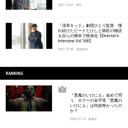
2021.10.01
SYO
『浅草キッド』劇団ひとり監督 憧
れ続けたビートたけしと師匠の物語
を自らの脚本で映画化【Director’s
Interview Vol.168】
2021.12.09
稲垣哲也
RANKING
『悪魔のいけにえ』改めて問
う、ホラーの金字塔『悪魔の
いけにえ』は何故怖かったの
か？
2026.01.10
相馬学