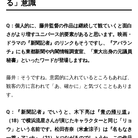
る」意識
Q：個人的に、藤井監督の作品は継続して観ていくと面白
さがより増すユニバース的要素があると思います。映画・
ドラマの『新聞記者』のリンクもそうですし、『アバラン
チ』にも東都新聞や内閣情報調査室、「東大出身の元議員
秘書」といったワードが登場しますね。
藤井：そうですね。意図的に入れているところもあれば、
観客の方に言われて「あ、確かに」と気づくこともありま
す。
Q：『新聞記者』でいうと、木下亮は『
青の帰り道
』
（18）で横浜流星さんが演じたキャラクターと同じ「リョ
ウ」という名前です。松田杏奈（米倉涼子）は『名もなき
一篇・アンナ』（21）とつながるのでしょうか。この作品