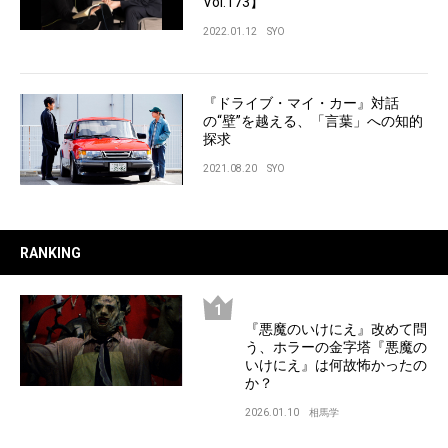
Vol.173】
2022.01.12
SYO
『ドライブ・マイ・カー』対話
の“壁”を越える、「言葉」への知的
探求
2021.08.20
SYO
RANKING
『悪魔のいけにえ』改めて問
う、ホラーの金字塔『悪魔の
いけにえ』は何故怖かったの
か？
2026.01.10
相馬学