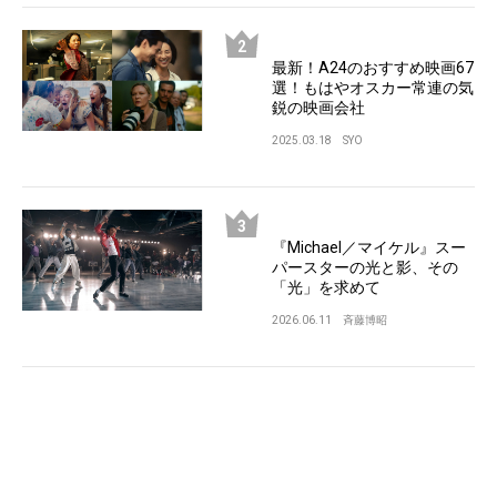
最新！A24のおすすめ映画67
選！もはやオスカー常連の気
鋭の映画会社
2025.03.18
SYO
『Michael／マイケル』スー
パースターの光と影、その
「光」を求めて
2026.06.11
斉藤博昭