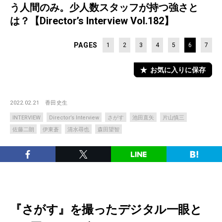
う人間のみ。少人数スタッフが持つ強さと
は？【Director’s Interview Vol.182】
PAGES
1
2
3
4
5
6
7
お気に入りに保存
2022.02.21
香田史生
INTERVIEW
Director’s Interview
さがす
池田直矢
片山慎三
佐藤二朗
伊東蒼
清水尋也
森田望智
『さがす』を撮ったデジタル一眼と