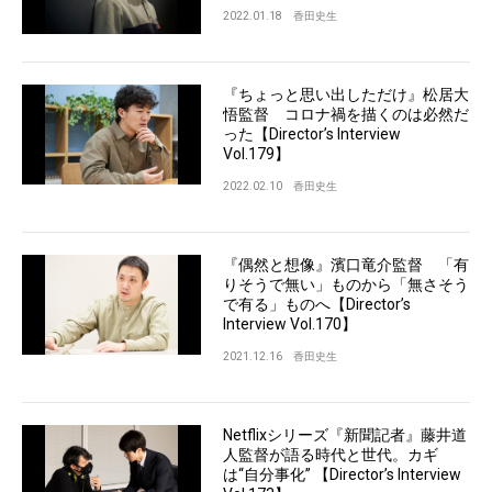
2022.01.18
香田史生
『ちょっと思い出しただけ』松居大
悟監督 コロナ禍を描くのは必然だ
った【Director’s Interview
Vol.179】
2022.02.10
香田史生
『偶然と想像』濱口竜介監督 「有
りそうで無い」ものから「無さそう
で有る」ものへ【Director’s
Interview Vol.170】
2021.12.16
香田史生
Netflixシリーズ『新聞記者』藤井道
人監督が語る時代と世代。カギ
は“自分事化” 【Director’s Interview