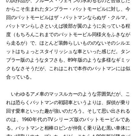
の試作品が、ブルース・ウェインの求めるものと合致した
からこそ生まれたタンブラー・バットモービルに対し、今
回のバットモービルはザ・バットマンならぬザ・クルマ。
バットマンらしさといえば後部が翼のように尖っている程
度（もちろんこれまでのバットモービル同様火をふきなが
ら走るが）で、ほとんど装飾らしいもののないそのシルエ
ットはちょっとスタイリッシュな車といった感じだ。タン
ブラー版のようなタフさも、89年版のような多様なギミッ
クもなさそうだが、これはこれで本作のバットマンには似
合っている。
いわゆるアメ車のマッスルカーのような雰囲気だが、こ
れは恐らくバットマンの戦闘車というよりは、探偵が乗り
回す愛車といった趣が強いのだろう。そして思い出される
のは、1960年代のTVシリーズ版のバットモービルであ
る。バットマンと相棒ロビンが仲良く乗り込む黒い車体に