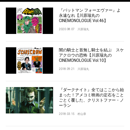
『バットマン フォーエヴァー』よ
永遠なれ【川原瑞丸の
CINEMONOLOGUE Vol.46】
2020.08.07
川原瑞丸
闇の騎士と首無し騎士を結ぶ スケ
アクロウの恐怖【川原瑞丸の
CINEMONOLOGUE Vol.10】
2018.09.21
川原瑞丸
『ダークナイト』全てはここから始
まった！アメコミ映画の定石をこと
ごとく覆した、クリストファー・ノ
ーラン
2018.03.15
村山章