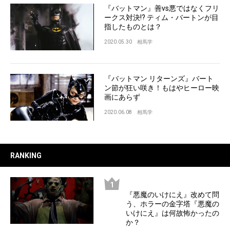
『バットマン』善vs悪ではなくフリ
ークス対決!? ティム・バートンが目
指したものとは？
2020.05.30
相馬学
『バットマン リターンズ』バート
ン節が狂い咲き！もはやヒーロー映
画にあらず
2020.06.08
相馬学
RANKING
『悪魔のいけにえ』改めて問
う、ホラーの金字塔『悪魔の
いけにえ』は何故怖かったの
か？