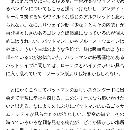
まだまだ語りたいことはある。一番好きなヴィランであ
るペンギンについてももっと掘り下げたいし、アンディ・
サーキス扮するややワイルドな感じのアルフレッドも忘れ
られない。なによりウェイン邸（少なくともその内装）が
再び禍々しさのあるゴシック建築風になっているのが個人
的にはうれしい。バットマン、いやブルース・ウェインは
やはりこういう古城のような住処で、昼は吸血鬼のように
眠っているのがお似合いだ。バットマンの秘密基地である
バットケイブに関しては、ローテクとハイテクがいい具合
に入り乱れていて、ノーラン版よりも好きかもしれない。
とにかくこうしてバットマンの新しいスタンダードに出
会えて非常に幸福を感じる。このシリーズなら追いかけた
いと思える。なにより久しぶりにバットマンのいるゴッサ
ム・シティが見られたのがうれしい。架空の街で、その
時々でいろいろな顔を見せる街だが、どこか懐かしい場所