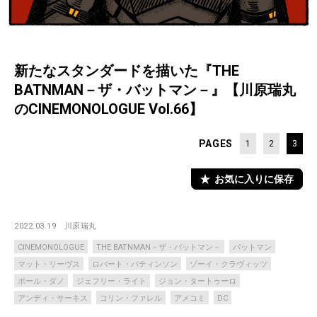
新たなスタンダードを描いた『THE
BATNMAN－ザ・バットマン－』【川原瑞丸
のCINEMONOLOGUE Vol.66】
PAGES
1
2
3
お気に入りに保存
2022.03.19
川原瑞丸
CINEMONOLOGUE
THE BATNMAN－ザ・バットマン－
バットマン
マット・リーヴス
ロバート・パティンソン
ゾーイ・クラヴィッツ
ポール・ダノ
ジェフリー・ライト
ジョン・タートゥーロ
アンディ・サーキス
コリン・ファレル
アメコミ
DC