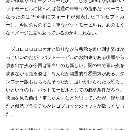
赤い縁取りのオープンカーだが、こちらも89年版以降のバ
ットモービルに比べれば普通の車寄りの造形だ（ベースと
なったのは1955年にフォードが発表したコンセプトカ
ー）。今回のものすごく車なバットモービルも、あのよう
なイメージに立ち返っているのかもしれない。
ブロロロロロロオオと唸りながら悪党を追い回す姿はか
っこいいのだが、バットモービルのお約束である後部から
噴き出す炎が今回は青白いのも新しい。闇の中で青い炎を
吹きながら走る姿は、なんだか幽霊的な雰囲気がある。タ
ンブラー版ももちろんそうだが、追いかけられたら恐ろし
いというのも、バットモービルとしての必須条件だろう。
映画を見る前は「車じゃん」などと思っていたが、観た後
だと俄然プラモデルかレゴブロックのセットが欲しくなっ
た。