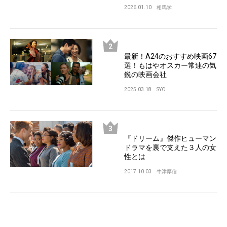
2026.01.10
相馬学
最新！A24のおすすめ映画67
選！もはやオスカー常連の気
鋭の映画会社
2025.03.18
SYO
『ドリーム』傑作ヒューマン
ドラマを裏で支えた３人の女
性とは
2017.10.03
牛津厚信