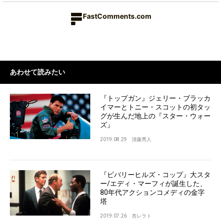
FastComments.com
あわせて読みたい
『トップガン』ジェリー・ブラッカ
イマーとトニー・スコットの初タッ
グが生んだ地上の『スター・ウォー
ズ』
2019.08.29
清藤秀人
『ビバリーヒルズ・コップ』大スタ
ー/エディ・マーフィが誕生した、
80年代アクションコメディの金字
塔
2019.07.26
杏レラト