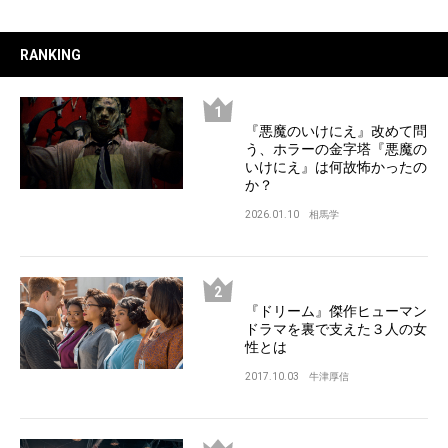
RANKING
『悪魔のいけにえ』改めて問
う、ホラーの金字塔『悪魔の
いけにえ』は何故怖かったの
か？
2026.01.10
相馬学
『ドリーム』傑作ヒューマン
ドラマを裏で支えた３人の女
性とは
2017.10.03
牛津厚信