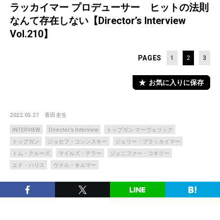
ラッカイマー プロデューサー ヒットの法則
なんて存在しない【Director’s Interview
Vol.210】
PAGES
1
2
3
お気に入りに保存
2022.05.27
香田史生
INTERVIEW
Director’s Interview
トップガン マーヴェリック
トップガン
ジョセフ・コシンスキー
ジェリー・ブラッカイマー
トム・クルーズ
マイルズ・テラー
ジェニファー・コネリー
エド・ハリス
ヴァル・キルマー