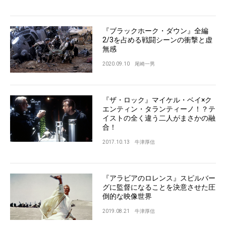
『ブラックホーク・ダウン』全編
2/3を占める戦闘シーンの衝撃と虚
無感
2020.09.10
尾崎一男
『ザ・ロック』マイケル・ベイ×ク
エンティン・タランティーノ！？テ
イストの全く違う二人がまさかの融
合！
2017.10.13
牛津厚信
『アラビアのロレンス』スピルバー
グに監督になることを決意させた圧
倒的な映像世界
2019.08.21
牛津厚信