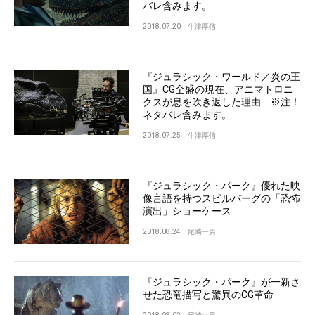
バレ含みます。
2018.07.20
牛津厚信
『ジュラシック・ワールド／炎の王
国』CG全盛の現在、アニマトロニ
クスが息を吹き返した理由 ※注！
ネタバレ含みます。
2018.07.25
牛津厚信
『ジュラシック・パーク』優れた映
像言語を持つスピルバーグの「恐怖
演出」ショーケース
2018.08.24
尾崎一男
『ジュラシック・パーク』が一新さ
せた恐竜描写と驚異のCG革命