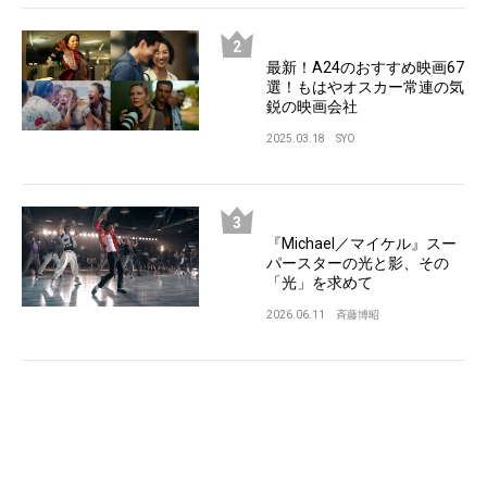
最新！A24のおすすめ映画67
選！もはやオスカー常連の気
鋭の映画会社
2025.03.18
SYO
『Michael／マイケル』スー
パースターの光と影、その
「光」を求めて
2026.06.11
斉藤博昭