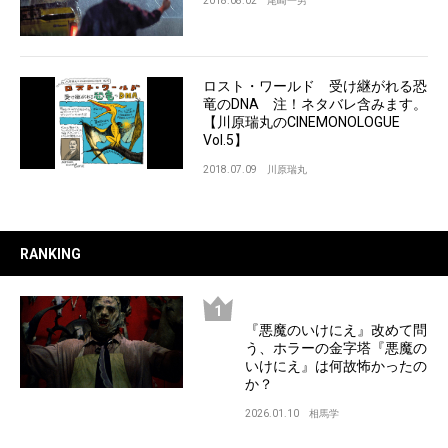
2018.08.02
尾崎一男
ロスト・ワールド 受け継がれる恐
竜のDNA 注！ネタバレ含みます。
【川原瑞丸のCINEMONOLOGUE
Vol.5】
2018.07.09
川原瑞丸
RANKING
『悪魔のいけにえ』改めて問
う、ホラーの金字塔『悪魔の
いけにえ』は何故怖かったの
か？
2026.01.10
相馬学