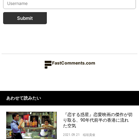
Submit
FastComments.com
あわせて読みたい
『恋する惑星』恋愛映画の傑作が切
り取る、90年代前半の香港に流れ
た空気
2021.09.21
稲垣貴俊