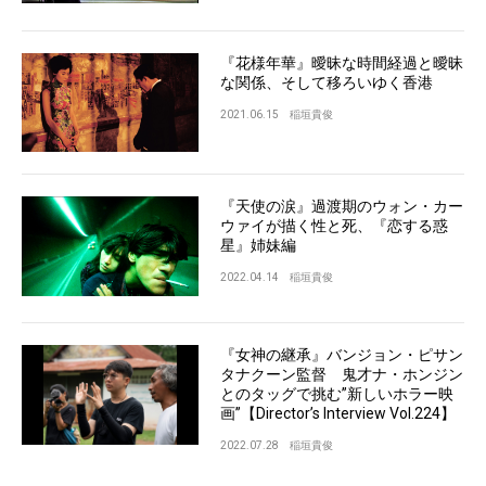
『花様年華』曖昧な時間経過と曖昧
な関係、そして移ろいゆく香港
2021.06.15
稲垣貴俊
『天使の涙』過渡期のウォン・カー
ウァイが描く性と死、『恋する惑
星』姉妹編
2022.04.14
稲垣貴俊
『女神の継承』バンジョン・ピサン
タナクーン監督 鬼才ナ・ホンジン
とのタッグで挑む”新しいホラー映
画”【Director’s Interview Vol.224】
2022.07.28
稲垣貴俊