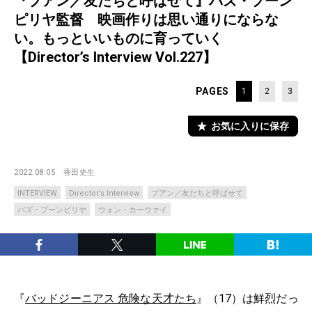
『プアン／友だちと呼ばせて』バズ・プーン
ピリヤ監督 映画作りは思い通りにならな
い。もっといいものに育っていく
【Director’s Interview Vol.227】
PAGES
1
2
3
お気に入りに保存
2022.08.05
香田史生
INTERVIEW
Director’s Interview
プアン／友だちと呼ばせて
バズ・プーンピリヤ
ウォン・カーウァイ
『
バッドジーニアス 危険な天才たち
』（17）は鮮烈だっ