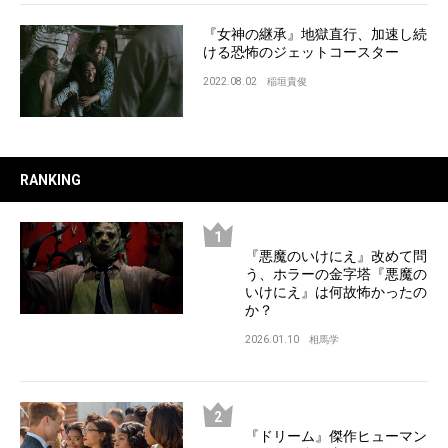
『女神の継承』地獄直行、加速し続
ける恐怖のジェットコースター
2022.08.02
稲垣貴俊
RANKING
『悪魔のいけにえ』改めて問
う、ホラーの金字塔『悪魔の
いけにえ』は何故怖かったの
か？
2026.01.10
相馬学
『ドリーム』傑作ヒューマン