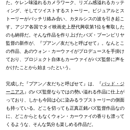
た。ケレン味溢れるカメラワーク、リズム感溢れるカッテ
ィング、そしてツイストするストーリー。ビジュアルとス
トーリーがバッチリ絡み合い、カタルシスの波を引き起こ
す。アジア各国でタイ映画史上歴代興収第1位を奪取した
のも納得だ。そんな作品を作り上げたバズ・プーンピリヤ
監督の新作が、『プアン／友だちと呼ばせて』。なんとこ
の作品、あのウォン・カーウァイがプロデュースを手掛け
ており、プロジェクト自体もカーウァイがバズ監督に声を
かけたことから始まったという。
完成した『プアン／友だちと呼ばせて』は、『
バッド・ジ
ーニアス
』のバズ監督ならではの勢い溢れる作品に仕上が
っており、しかも今回は心に染みるラブストーリーの側面
も持っている。どこを切っても正真正銘バズ監督作品なの
に、どこからともなくウォン・カーウァイの香りも漂って
くるような、そんな気分も楽しめる作品だ。