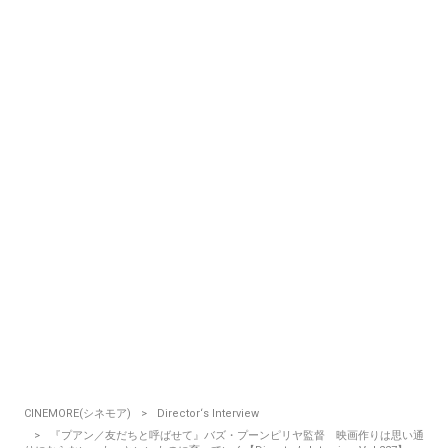
CINEMORE(シネモア)
Director‘s Interview
『プアン／友だちと呼ばせて』バズ・プーンピリヤ監督 映画作りは思い通