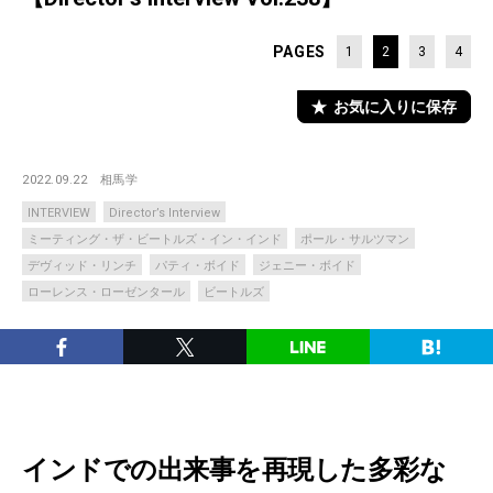
PAGES
1
2
3
4
お気に入りに保存
2022.09.22
相馬学
INTERVIEW
Director’s Interview
ミーティング・ザ・ビートルズ・イン・インド
ポール・サルツマン
デヴィッド・リンチ
パティ・ボイド
ジェニー・ボイド
ローレンス・ローゼンタール
ビートルズ
インドでの出来事を再現した多彩な