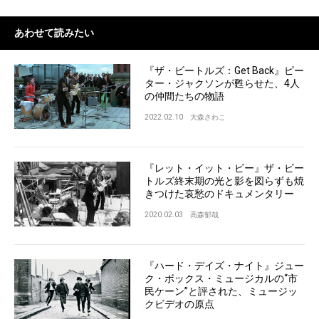
あわせて読みたい
『ザ・ビートルズ：Get Back』ピー
ター・ジャクソンが甦らせた、4人
の仲間たちの物語
2022.02.10
大森さわこ
『レット・イット・ビー』ザ・ビー
トルズ終末期の光と影を図らずも焼
きつけた哀愁のドキュメンタリー
2020.02.03
高森郁哉
『ハード・デイズ・ナイト』ジュー
ク・ボックス・ミュージカルの“市
民ケーン”と評された、ミュージッ
クビデオの原点