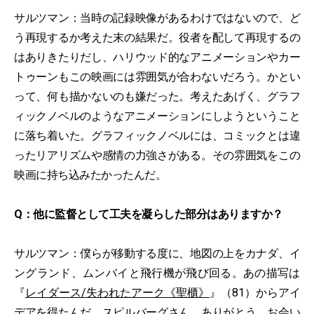
サルツマン：当時の記録映像があるわけではないので、ど
う再現するか考えた末の結果だ。役者を配して再現するの
はありきたりだし、ハリウッド的なアニメーションやカー
トゥーンもこの映画には雰囲気が合わないだろう。かとい
って、何も描かないのも嫌だった。考えたあげく、グラフ
ィックノベルのようなアニメーションにしようということ
に落ち着いた。グラフィックノベルには、コミックとは違
ったリアリズムや感情の力強さがある。その雰囲気をこの
映画に持ち込みたかったんだ。
Q：他に監督として工夫を凝らした部分はありますか？
サルツマン：僕らが移動する度に、地図の上をカナダ、イ
ングランド、ムンバイと飛行機が飛び回る。あの描写は
『
レイダース/失われたアーク《聖櫃》
』（81）からアイ
デアを得たんだ。スピルバーグさん、ありがとう。お会い