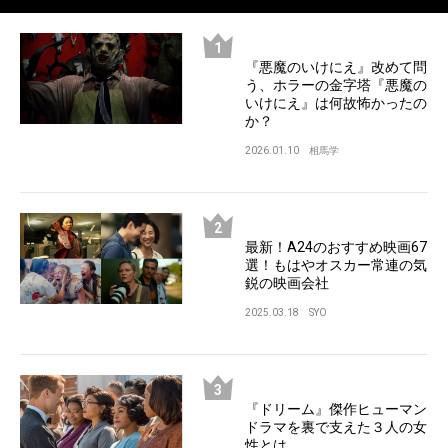
『悪魔のいけにえ』改めて問
う、ホラーの金字塔『悪魔の
いけにえ』は何故怖かったの
か？
2026.01.10
相馬学
最新！A24のおすすめ映画67
選！もはやオスカー常連の気
鋭の映画会社
2025.03.18
SYO
『ドリーム』傑作ヒューマン
ドラマを裏で支えた３人の女
性とは