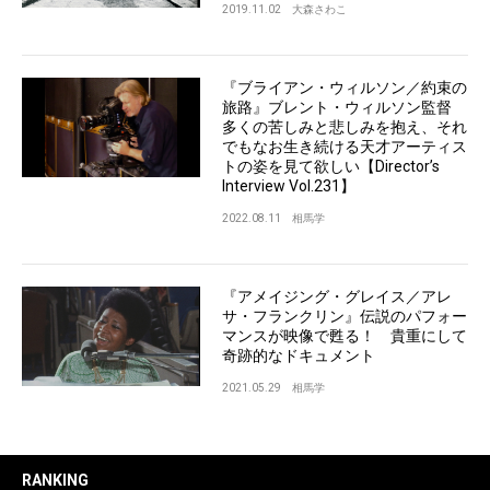
2019.11.02
大森さわこ
『ブライアン・ウィルソン／約束の
旅路』ブレント・ウィルソン監督
多くの苦しみと悲しみを抱え、それ
でもなお生き続ける天才アーティス
トの姿を見て欲しい【Director’s
Interview Vol.231】
2022.08.11
相馬学
『アメイジング・グレイス／アレ
サ・フランクリン』伝説のパフォー
マンスが映像で甦る！ 貴重にして
奇跡的なドキュメント
2021.05.29
相馬学
RANKING