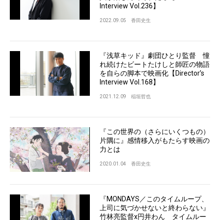
Interview Vol.236】
2022.09.05
香田史生
『浅草キッド』劇団ひとり監督 憧
れ続けたビートたけしと師匠の物語
を自らの脚本で映画化【Director’s
Interview Vol.168】
2021.12.09
稲垣哲也
『この世界の（さらにいくつもの）
片隅に』感情移入がもたらす映画の
力とは
2020.01.04
香田史生
『MONDAYS／このタイムループ、
上司に気づかせないと終わらない』
竹林亮監督x円井わん タイムルー