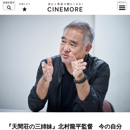
『天間荘の三姉妹』北村龍平監督 今の自分