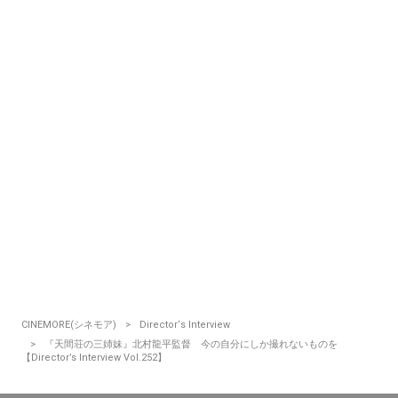
CINEMORE(シネモア)
Director‘s Interview
『天間荘の三姉妹』北村龍平監督 今の自分にしか撮れないものを
【Director’s Interview Vol.252】