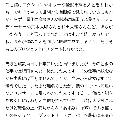
ても僕はアクションやホラーや怪獣を撮る人と思われが
ち。でもそうやって世間から色眼鏡で見られているにもか
かわらず、原作の髙橋さんや脚本の嶋田うれ葉さん、プロ
デューサーの真木太郎さんと和田大輔さんなど、彼らが
「やろう！」と言ってくれたことはすごく嬉しかったです
ね。彼らが僕のことを同じ色眼鏡で見てしまうと、そもそ
もこのプロジェクトはスタートしなかった。
先ほど震災当日は日本にいたと言いましたが、そのときの
仕事では嶋田さんと一緒だったんです。その仕事は残念な
がら実現には至りませんでしたが、当時から彼女はすごく
優秀でした。まだまだ無名でしたが、僕の「こいつ間違い
ないセンサー」に引っかかったんです（笑）。僕は才能を
見抜く目にはわりと自信を持っていて、当時は大反対され
たけど無名の上戸彩ちゃんを『
あずみ
』（03）で大抜擢し
たのもそうだし、ブラッドリー・クーパーを最初に主演起