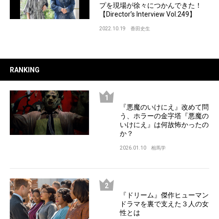
プを現場が徐々につかんできた！
【Director’s Interview Vol.249】
2022.10.19
香田史生
RANKING
『悪魔のいけにえ』改めて問
う、ホラーの金字塔『悪魔の
いけにえ』は何故怖かったの
か？
2026.01.10
相馬学
『ドリーム』傑作ヒューマン
ドラマを裏で支えた３人の女
性とは