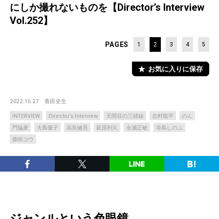
にしか撮れないものを【Director’s Interview
Vol.252】
PAGES
1
2
3
4
5
お気に入りに保存
2022.10.27
香田史生
INTERVIEW
Director’s Interview
天間荘の三姉妹
北村龍平
のん
門脇麦
大島優子
高良健吾
萩原利久
永瀬正敏
寺島しのぶ
柴咲コウ
ジャンルという色眼鏡