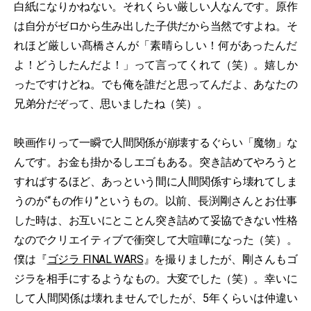
白紙になりかねない。それくらい厳しい人なんです。原作
は自分がゼロから生み出した子供だから当然ですよね。そ
れほど厳しい髙橋さんが「素晴らしい！何があったんだ
よ！どうしたんだよ！」って言ってくれて（笑）。嬉しか
ったですけどね。でも俺を誰だと思ってんだよ、あなたの
兄弟分だぞって、思いましたね（笑）。
映画作りって一瞬で人間関係が崩壊するぐらい「魔物」な
んです。お金も掛かるしエゴもある。突き詰めてやろうと
すればするほど、あっという間に人間関係すら壊れてしま
うのが“もの作り”というもの。以前、長渕剛さんとお仕事
した時は、お互いにとことん突き詰めて妥協できない性格
なのでクリエイティブで衝突して大喧嘩になった（笑）。
僕は『
ゴジラ FINAL WARS
』を撮りましたが、剛さんもゴ
ジラを相手にするようなもの。大変でした（笑）。幸いに
して人間関係は壊れませんでしたが、5年くらいは仲違い