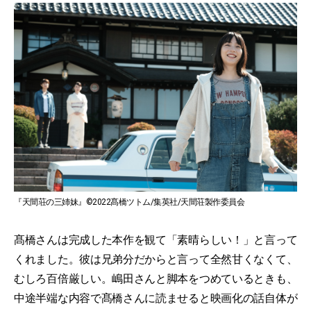
『天間荘の三姉妹』©2022髙橋ツトム/集英社/天間荘製作委員会
髙橋さんは完成した本作を観て「素晴らしい！」と言って
くれました。彼は兄弟分だからと言って全然甘くなくて、
むしろ百倍厳しい。嶋田さんと脚本をつめているときも、
中途半端な内容で髙橋さんに読ませると映画化の話自体が